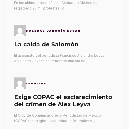
En los últimos cinco años la Ciudad de México ha
registrado 25 mil protestas, lo…
SOLEDAD JARQUÍN EDGAR
La caída de Salomón
El asesinato del periodista Francisco Alejandro Leyva
Aguilar en Oaxaca ha generado una ola de…
AGENCIAS
Exige COPAC el esclarecimiento
del crimen de Alex Leyva
El Club de Comunicadores y Periodistas de México
(COPAC) ha exigido a autoridades federales y…