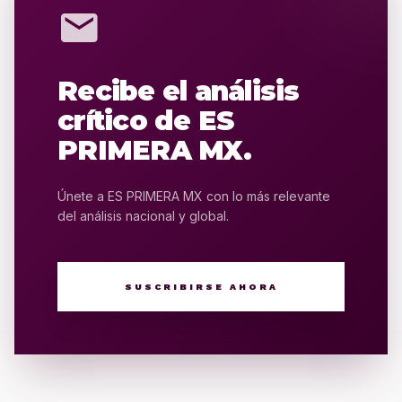
mail
Recibe el análisis
crítico de ES
PRIMERA MX.
Únete a ES PRIMERA MX con lo más relevante
del análisis nacional y global.
SUSCRIBIRSE AHORA