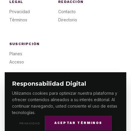
LEGAL
REDACCIÓN
Privacidad
Contacto
Términos
Directorio
SUSCRIPCIÓN
Planes
Acceso
Responsabilidad Digital
Utilizamos cookies para optimizar nuestra plataforma y
ofrecer contenidos alineados a su interés editorial. Al
© 2026 ES PRIMERA MX. ALGUNOS DERECHOS
RESERVADOS / DESIGN
MAKING.MX
continuar navegando, usted consiente el uso de estas
tecnologías.
ACEPTAR TÉRMINOS
PRIVACIDAD