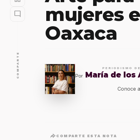
mujeres e
mode_comment
Oaxaca
COMPARTE
PERIODISMO D
María de los
Por
Conoce a
COMPARTE ESTA NOTA