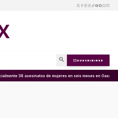
X
search
mail
SUSCRIBIRSE
ialmente 38 asesinatos de mujeres en seis meses en Oaxaca; 11 