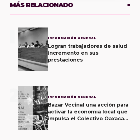
MÁS RELACIONADO
1
INFORMACIÓN GENERAL
Logran trabajadores de salud
incremento en sus
prestaciones
2
INFORMACIÓN GENERAL
Bazar Vecinal una acción para
activar la economía local que
impulsa el Colectivo Oaxaca
Vecinal