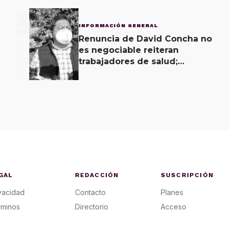
3
INFORMACIÓN GENERAL
Renuncia de David Concha no
es negociable reiteran
trabajadores de salud;
gobierno ofrecerá
contrapropuesta a demandas
GAL
REDACCIÓN
SUSCRIPCIÓN
vacidad
Contacto
Planes
rminos
Directorio
Acceso