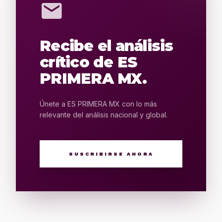
mail
Recibe el análisis
crítico de ES
PRIMERA MX.
Únete a ES PRIMERA MX con lo más
relevante del análisis nacional y global.
SUSCRIBIRSE AHORA