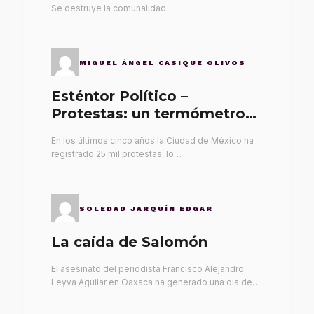
Se destruye la comunalidad
MIGUEL ÁNGEL CASIQUE OLIVOS
Esténtor Político –
Protestas: un termómetro
de malos gobernantes
En los últimos cinco años la Ciudad de México ha
registrado 25 mil protestas, lo…
SOLEDAD JARQUÍN EDGAR
La caída de Salomón
El asesinato del periodista Francisco Alejandro
Leyva Aguilar en Oaxaca ha generado una ola de…