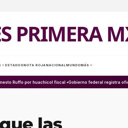
ES PRIMERA M
expand_more
expand_more
S
ESTADOS
NOTA ROJA
NACIONAL
MUNDO
MÁS
to Ruffo por huachicol fiscal •
Gobierno federal registra ofic
6
 que las