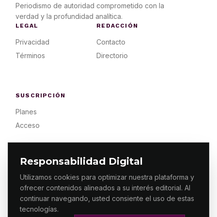
Periodismo de autoridad comprometido con la
verdad y la profundidad analítica.
LEGAL
REDACCIÓN
Privacidad
Contacto
Términos
Directorio
SUSCRIPCIÓN
Planes
Acceso
Responsabilidad Digital
Utilizamos cookies para optimizar nuestra plataforma y
ofrecer contenidos alineados a su interés editorial. Al
© 2026 ES PRIMERA MX. ALGUNOS DERECHOS
RESERVADOS / DESIGN
MAKING.MX
continuar navegando, usted consiente el uso de estas
tecnologías.