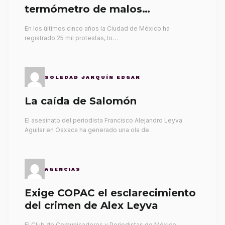
termómetro de malos
gobernantes
En los últimos cinco años la Ciudad de México ha
registrado 25 mil protestas, lo…
SOLEDAD JARQUÍN EDGAR
La caída de Salomón
El asesinato del periodista Francisco Alejandro Leyva
Aguilar en Oaxaca ha generado una ola de…
AGENCIAS
Exige COPAC el esclarecimiento
del crimen de Alex Leyva
El Club de Comunicadores y Periodistas de México