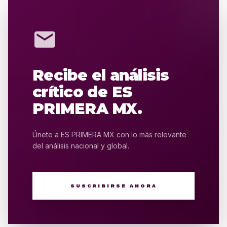
mail
Recibe el análisis
crítico de ES
PRIMERA MX.
Únete a ES PRIMERA MX con lo más relevante
del análisis nacional y global.
SUSCRIBIRSE AHORA