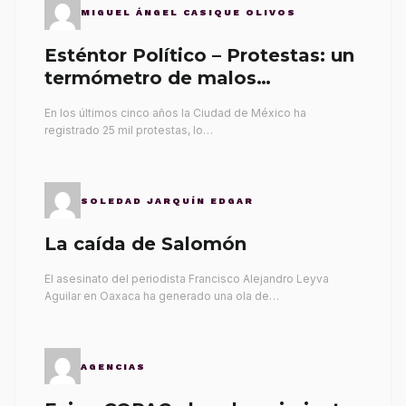
MIGUEL ÁNGEL CASIQUE OLIVOS
Esténtor Político – Protestas: un
termómetro de malos
gobernantes
En los últimos cinco años la Ciudad de México ha
registrado 25 mil protestas, lo…
SOLEDAD JARQUÍN EDGAR
La caída de Salomón
El asesinato del periodista Francisco Alejandro Leyva
Aguilar en Oaxaca ha generado una ola de…
AGENCIAS