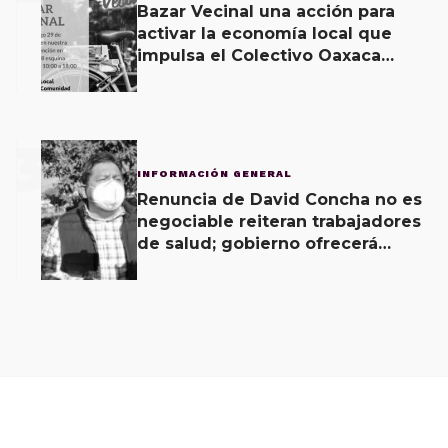
Bazar Vecinal una acción para
activar la economía local que
impulsa el Colectivo Oaxaca
Vecinal
3
INFORMACIÓN GENERAL
Renuncia de David Concha no es
negociable reiteran trabajadores
de salud; gobierno ofrecerá
contrapropuesta a demandas