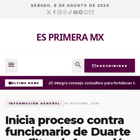
SÁBADO, 8 DE AGOSTO DE 2026
ES PRIMERA MX
menu
search
mail
SUSCRIBIRSE
UABJO integra consejo consultivo para fortalecer la c
ÚLTIMA HORA
INFORMACIÓN GENERAL
14 OCTUBRE, 2016
Inicia proceso contra
funcionario de Duarte