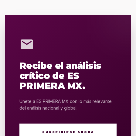
mail
Recibe el análisis
crítico de ES
PRIMERA MX.
Únete a ES PRIMERA MX con lo más relevante
del análisis nacional y global.
SUSCRIBIRSE AHORA