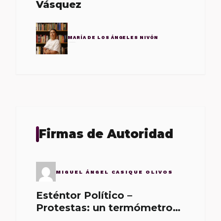
Vásquez
MARÍA DE LOS ÁNGELES NIVÓN
Firmas de Autoridad
MIGUEL ÁNGEL CASIQUE OLIVOS
Esténtor Político –
Protestas: un termómetro
de malos gobernantes