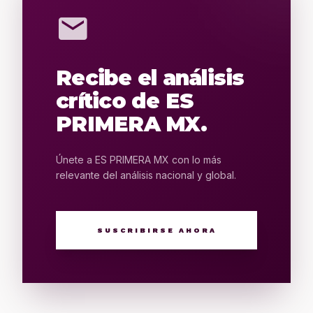
mail
Recibe el análisis
crítico de ES
PRIMERA MX.
Únete a ES PRIMERA MX con lo más
relevante del análisis nacional y global.
SUSCRIBIRSE AHORA