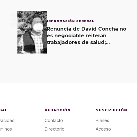
3
INFORMACIÓN GENERAL
Renuncia de David Concha no
es negociable reiteran
trabajadores de salud;
gobierno ofrecerá
contrapropuesta a demandas
GAL
REDACCIÓN
SUSCRIPCIÓN
vacidad
Contacto
Planes
rminos
Directorio
Acceso