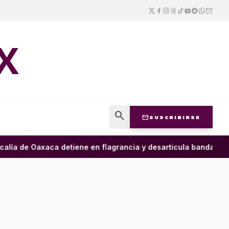
X
search
mail
SUSCRIBIRSE
alía de Oaxaca detiene en flagrancia y desarticula banda dedic