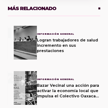
MÁS RELACIONADO
1
INFORMACIÓN GENERAL
Logran trabajadores de salud
incremento en sus
prestaciones
2
INFORMACIÓN GENERAL
Bazar Vecinal una acción para
activar la economía local que
impulsa el Colectivo Oaxaca
Vecinal