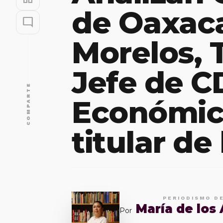
de Oaxaca
mode_comment
Morelos, 
Jefe de 
COMPARTE
Económic
titular de
PERIODISMO D
María de los
Por