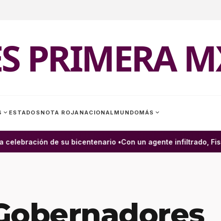
ES PRIMERA M
expand_more
expand_more
S
ESTADOS
NOTA ROJA
NACIONAL
MUNDO
MÁS
celebración de su bicentenario •
Con un agente infiltrado, Fisc
 Gobernadores