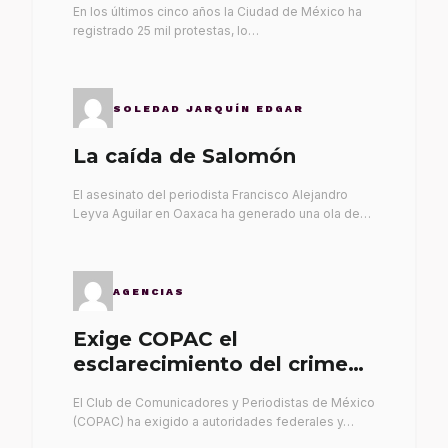
En los últimos cinco años la Ciudad de México ha
registrado 25 mil protestas, lo…
SOLEDAD JARQUÍN EDGAR
La caída de Salomón
El asesinato del periodista Francisco Alejandro
Leyva Aguilar en Oaxaca ha generado una ola de…
AGENCIAS
Exige COPAC el
esclarecimiento del crimen
de Alex Leyva
El Club de Comunicadores y Periodistas de México
(COPAC) ha exigido a autoridades federales y…