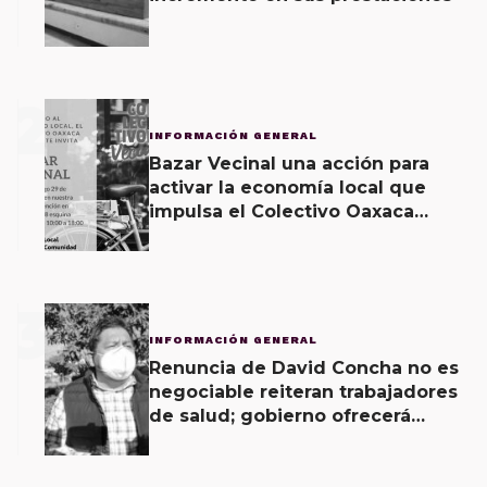
2
INFORMACIÓN GENERAL
Bazar Vecinal una acción para
activar la economía local que
impulsa el Colectivo Oaxaca
Vecinal
3
INFORMACIÓN GENERAL
Renuncia de David Concha no es
negociable reiteran trabajadores
de salud; gobierno ofrecerá
contrapropuesta a demandas