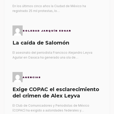
gobernantes
En los últimos cinco años la Ciudad de México ha
registrado 25 mil protestas, lo…
SOLEDAD JARQUÍN EDGAR
La caída de Salomón
El asesinato del periodista Francisco Alejandro Leyva
Aguilar en Oaxaca ha generado una ola de…
AGENCIAS
Exige COPAC el esclarecimiento
del crimen de Alex Leyva
El Club de Comunicadores y Periodistas de México
(COPAC) ha exigido a autoridades federales y…