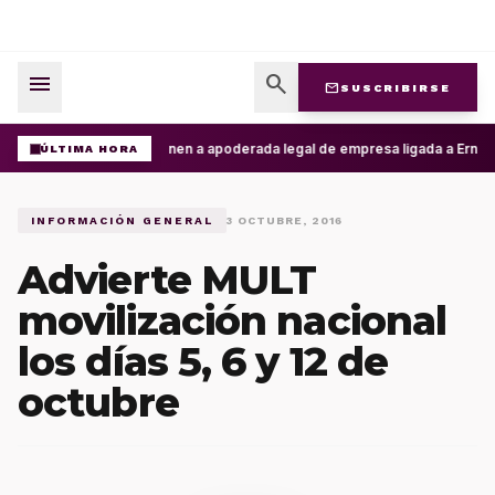
menu
search
mail
SUSCRIBIRSE
Detienen a apoderada legal de empresa ligada a Ernesto
ÚLTIMA HORA
INFORMACIÓN GENERAL
3 OCTUBRE, 2016
Advierte MULT
movilización nacional
los días 5, 6 y 12 de
octubre