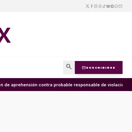
X
search
mail
SUSCRIBIRSE
de aprehensión contra probable responsable de violación agr