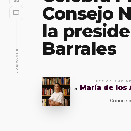
Consejo N
mode_comment
la presid
Barrales
COMPARTE
PERIODISMO D
María de los
Por
Conoce a