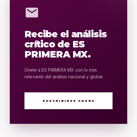
mail
Recibe el análisis
crítico de ES
PRIMERA MX.
Únete a ES PRIMERA MX con lo más
relevante del análisis nacional y global.
SUSCRIBIRSE AHORA