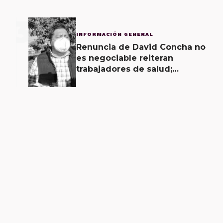
3
INFORMACIÓN GENERAL
Renuncia de David Concha no
es negociable reiteran
trabajadores de salud;
gobierno ofrecerá
contrapropuesta a demandas