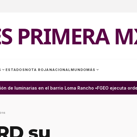
ES PRIMERA M
expand_more
expand_more
S
ESTADOS
NOTA ROJA
NACIONAL
MUNDO
MÁS
 de luminarias en el barrio Loma Rancho •
FGEO ejecuta orden 
016
RD su