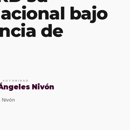
acional bajo
encia de
E AUTORIDAD
 Ángeles Nivón
 Nivón