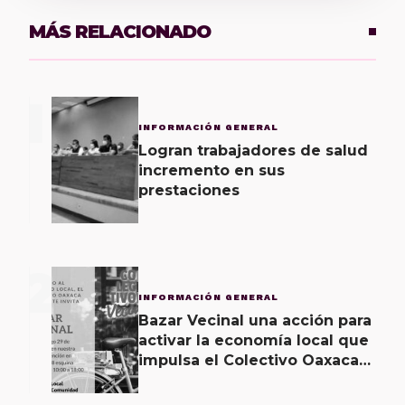
MÁS RELACIONADO
1
INFORMACIÓN GENERAL
Logran trabajadores de salud
incremento en sus
prestaciones
2
INFORMACIÓN GENERAL
Bazar Vecinal una acción para
activar la economía local que
impulsa el Colectivo Oaxaca
Vecinal