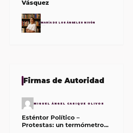
Vásquez
MARÍA DE LOS ÁNGELES NIVÓN
Firmas de Autoridad
MIGUEL ÁNGEL CASIQUE OLIVOS
Esténtor Político –
Protestas: un termómetro
de malos gobernantes