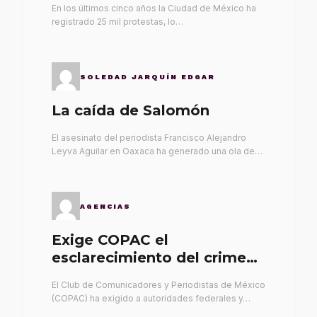
En los últimos cinco años la Ciudad de México ha
registrado 25 mil protestas, lo…
SOLEDAD JARQUÍN EDGAR
La caída de Salomón
El asesinato del periodista Francisco Alejandro
Leyva Aguilar en Oaxaca ha generado una ola de…
AGENCIAS
Exige COPAC el
esclarecimiento del crimen
de Alex Leyva
El Club de Comunicadores y Periodistas de México
(COPAC) ha exigido a autoridades federales y…