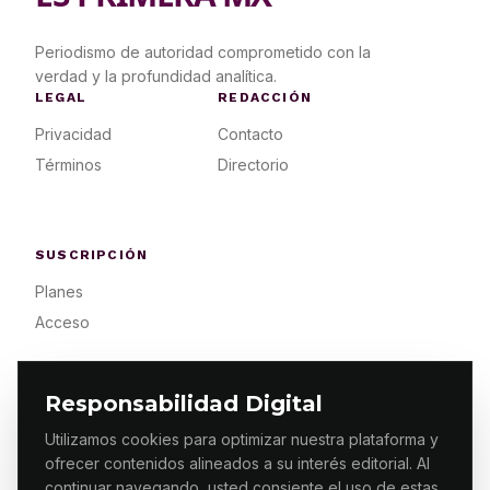
Periodismo de autoridad comprometido con la
verdad y la profundidad analítica.
LEGAL
REDACCIÓN
Privacidad
Contacto
Términos
Directorio
SUSCRIPCIÓN
Planes
Acceso
Responsabilidad Digital
Utilizamos cookies para optimizar nuestra plataforma y
ofrecer contenidos alineados a su interés editorial. Al
© 2026 ES PRIMERA MX. ALGUNOS DERECHOS
RESERVADOS / DESIGN
MAKING.MX
continuar navegando, usted consiente el uso de estas