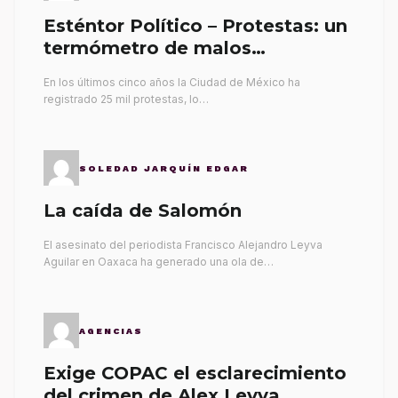
Esténtor Político – Protestas: un
termómetro de malos
gobernantes
En los últimos cinco años la Ciudad de México ha
registrado 25 mil protestas, lo…
SOLEDAD JARQUÍN EDGAR
La caída de Salomón
El asesinato del periodista Francisco Alejandro Leyva
Aguilar en Oaxaca ha generado una ola de…
AGENCIAS
Exige COPAC el esclarecimiento
del crimen de Alex Leyva