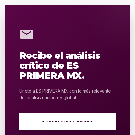
mail
Recibe el análisis
crítico de ES
PRIMERA MX.
Únete a ES PRIMERA MX con lo más relevante
del análisis nacional y global.
SUSCRIBIRSE AHORA