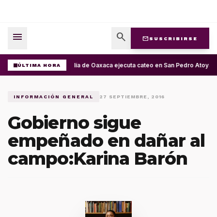
menu
search
mail
SUSCRIBIRSE
Fiscalía de Oaxaca ejecuta cateo en San Pedro Atoyac 
ÚLTIMA HORA
INFORMACIÓN GENERAL
27 SEPTIEMBRE, 2016
Gobierno sigue
empeñado en dañar al
campo:Karina Barón