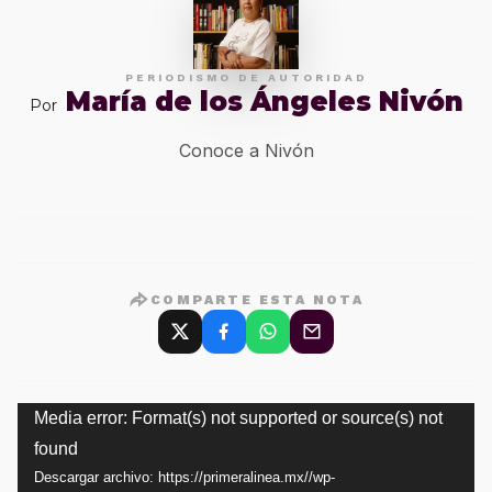
PERIODISMO DE AUTORIDAD
María de los Ángeles Nivón
Por
Conoce a Nivón
COMPARTE ESTA NOTA
Reproductor
Media error: Format(s) not supported or source(s) not
found
de
Descargar archivo: https://primeralinea.mx//wp-