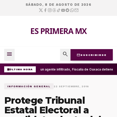
SÁBADO, 8 DE AGOSTO DE 2026
ES PRIMERA MX
menu
search
mail
SUSCRIBIRSE
Con un agente infiltrado, Fiscalía de Oaxaca detiene e
ÚLTIMA HORA
INFORMACIÓN GENERAL
22 SEPTIEMBRE, 2016
Protege Tribunal
Estatal Electoral a