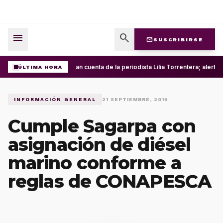
menu
search
mail
SUSCRIBIRSE
Roban cuenta de la periodista Lilia Torrentera; alert
ÚLTIMA HORA
INFORMACIÓN GENERAL
21 SEPTIEMBRE, 2016
Cumple Sagarpa con
asignación de diésel
marino conforme a
reglas de CONAPESCA