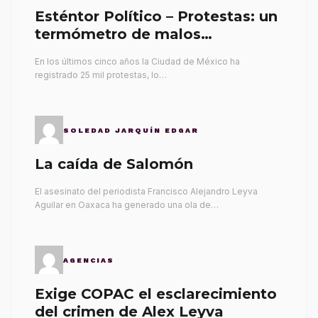
Esténtor Político – Protestas: un
termómetro de malos
gobernantes
En los últimos cinco años la Ciudad de México ha
registrado 25 mil protestas, lo…
SOLEDAD JARQUÍN EDGAR
La caída de Salomón
El asesinato del periodista Francisco Alejandro Leyva
Aguilar en Oaxaca ha generado una ola de…
AGENCIAS
Exige COPAC el esclarecimiento
del crimen de Alex Leyva