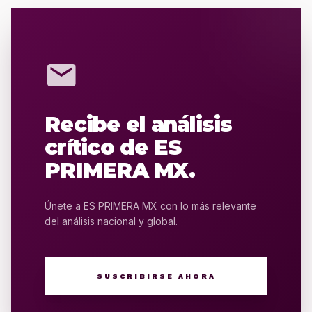
mail
Recibe el análisis
crítico de ES
PRIMERA MX.
Únete a ES PRIMERA MX con lo más relevante
del análisis nacional y global.
SUSCRIBIRSE AHORA