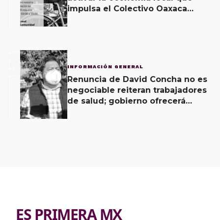
impulsa el Colectivo Oaxaca
Vecinal
3
INFORMACIÓN GENERAL
Renuncia de David Concha no es
negociable reiteran trabajadores
de salud; gobierno ofrecerá
contrapropuesta a demandas
ES PRIMERA MX