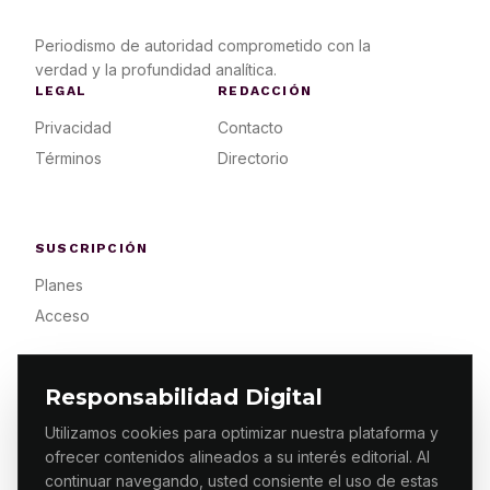
Periodismo de autoridad comprometido con la
verdad y la profundidad analítica.
LEGAL
REDACCIÓN
Privacidad
Contacto
Términos
Directorio
SUSCRIPCIÓN
Planes
Acceso
Responsabilidad Digital
Utilizamos cookies para optimizar nuestra plataforma y
ofrecer contenidos alineados a su interés editorial. Al
© 2026 ES PRIMERA MX. ALGUNOS DERECHOS
RESERVADOS / DESIGN
MAKING.MX
continuar navegando, usted consiente el uso de estas