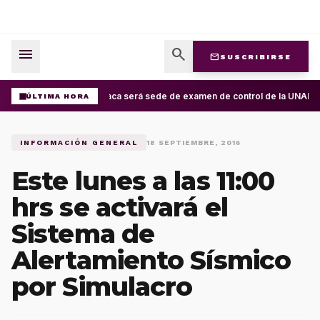
menu
search
mail
SUSCRIBIRSE
Oaxaca será sede de examen de control de la UNAM; ap
ÚLTIMA HORA
INFORMACIÓN GENERAL
18 SEPTIEMBRE, 2016
Este lunes a las 11:00
hrs se activará el
Sistema de
Alertamiento Sísmico
por Simulacro