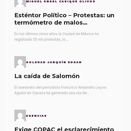
MIGUEL ÁNGEL CASIQUE OLIVOS
Esténtor Político – Protestas: un
termómetro de malos
gobernantes
En los últimos cinco años la Ciudad de México ha
registrado 25 mil protestas, lo…
SOLEDAD JARQUÍN EDGAR
La caída de Salomón
El asesinato del periodista Francisco Alejandro Leyva
Aguilar en Oaxaca ha generado una ola de…
AGENCIAS
Exige COPAC el esclarecimiento