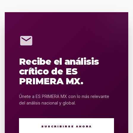
mail
Recibe el análisis
crítico de ES
PRIMERA MX.
Únete a ES PRIMERA MX con lo más relevante
del análisis nacional y global.
SUSCRIBIRSE AHORA