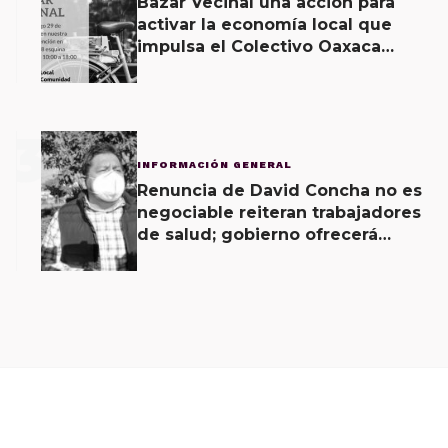
Bazar Vecinal una acción para
activar la economía local que
impulsa el Colectivo Oaxaca
Vecinal
3
INFORMACIÓN GENERAL
Renuncia de David Concha no es
negociable reiteran trabajadores
de salud; gobierno ofrecerá
contrapropuesta a demandas