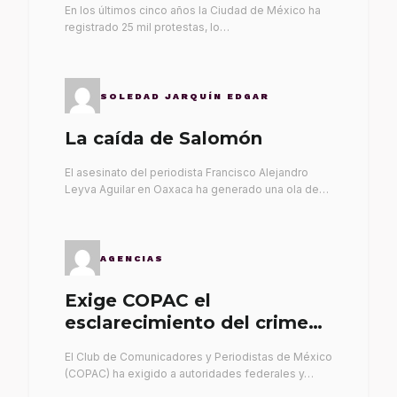
En los últimos cinco años la Ciudad de México ha
registrado 25 mil protestas, lo…
SOLEDAD JARQUÍN EDGAR
La caída de Salomón
El asesinato del periodista Francisco Alejandro
Leyva Aguilar en Oaxaca ha generado una ola de…
AGENCIAS
Exige COPAC el
esclarecimiento del crimen
de Alex Leyva
El Club de Comunicadores y Periodistas de México
(COPAC) ha exigido a autoridades federales y…