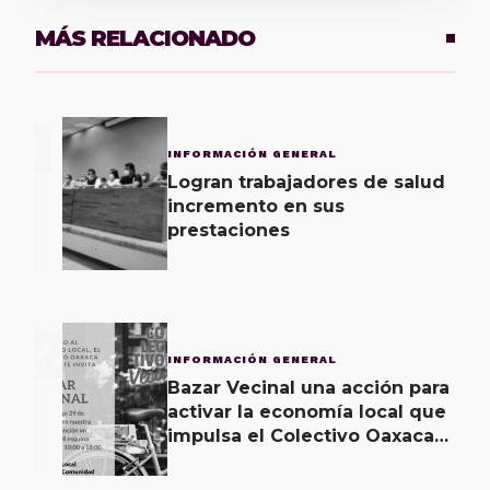
MÁS RELACIONADO
1
INFORMACIÓN GENERAL
Logran trabajadores de salud
incremento en sus
prestaciones
2
INFORMACIÓN GENERAL
Bazar Vecinal una acción para
activar la economía local que
impulsa el Colectivo Oaxaca
Vecinal