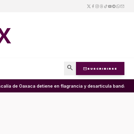
X
search
mail
SUSCRIBIRSE
alía de Oaxaca detiene en flagrancia y desarticula banda dedic