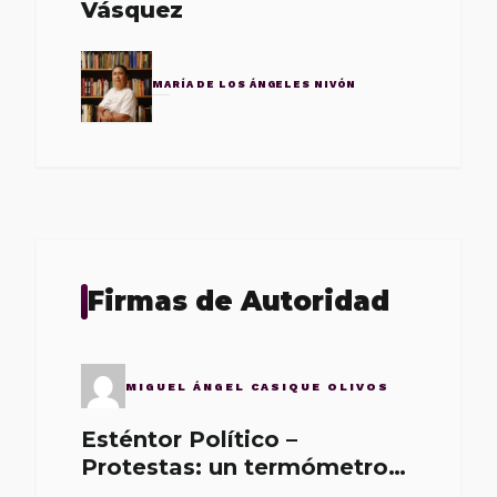
Vásquez
MARÍA DE LOS ÁNGELES NIVÓN
Firmas de Autoridad
MIGUEL ÁNGEL CASIQUE OLIVOS
Esténtor Político –
Protestas: un termómetro
de malos gobernantes