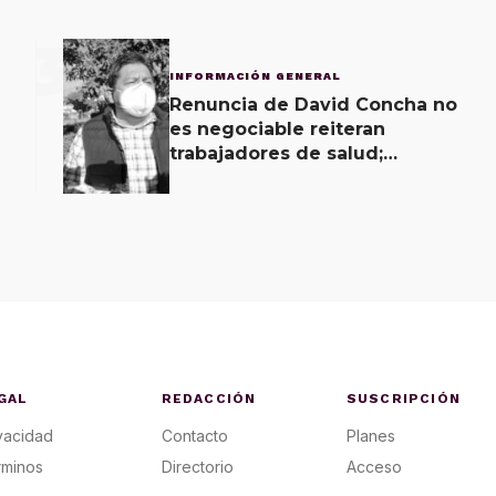
3
INFORMACIÓN GENERAL
Renuncia de David Concha no
es negociable reiteran
trabajadores de salud;
gobierno ofrecerá
contrapropuesta a demandas
GAL
REDACCIÓN
SUSCRIPCIÓN
vacidad
Contacto
Planes
rminos
Directorio
Acceso