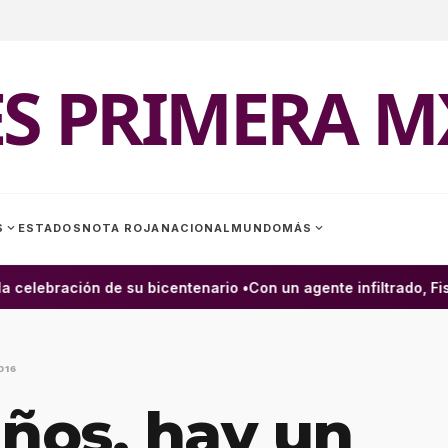
ES PRIMERA M
expand_more
expand_more
S
ESTADOS
NOTA ROJA
NACIONAL
MUNDO
MÁS
celebración de su bicentenario •
Con un agente infiltrado, Fisc
016
años, hay un