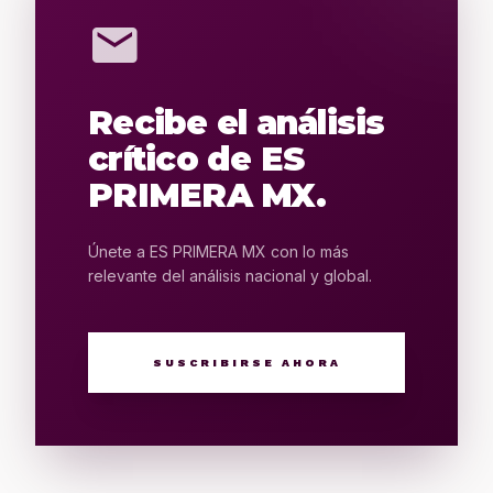
mail
Recibe el análisis
crítico de ES
PRIMERA MX.
Únete a ES PRIMERA MX con lo más
relevante del análisis nacional y global.
SUSCRIBIRSE AHORA