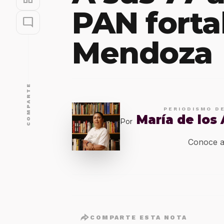
PAN forta
mode_comment
Mendoza
COMPARTE
PERIODISMO D
María de los
Por
Conoce a
COMPARTE ESTA NOTA