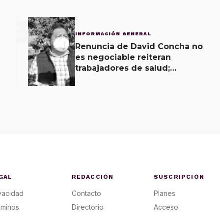
3
INFORMACIÓN GENERAL
Renuncia de David Concha no
es negociable reiteran
trabajadores de salud;
gobierno ofrecerá
contrapropuesta a demandas
GAL
REDACCIÓN
SUSCRIPCIÓN
vacidad
Contacto
Planes
rminos
Directorio
Acceso