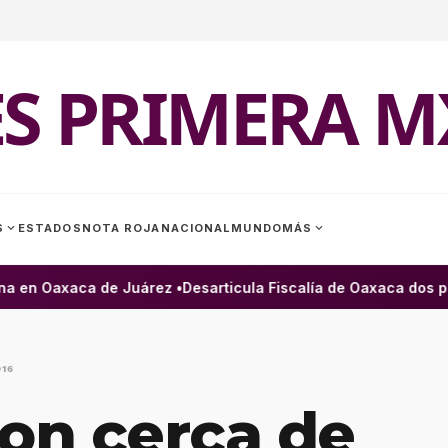
ES PRIMERA M
expand_more
expand_more
S
ESTADOS
NOTA ROJA
NACIONAL
MUNDO
MÁS
a en Oaxaca de Juárez •
Desarticula Fiscalía de Oaxaca dos pre
016
ron cerca de