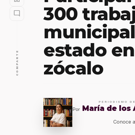
300 traba
mode_comment
municipal
estado en
COMPARTE
zócalo
PERIODISMO D
María de los
Por
Conoce a