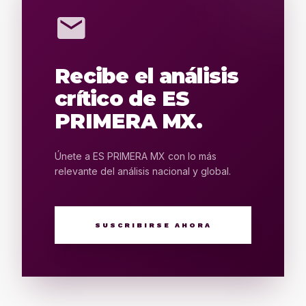
mail
Recibe el análisis
crítico de ES
PRIMERA MX.
Únete a ES PRIMERA MX con lo más
relevante del análisis nacional y global.
SUSCRIBIRSE AHORA