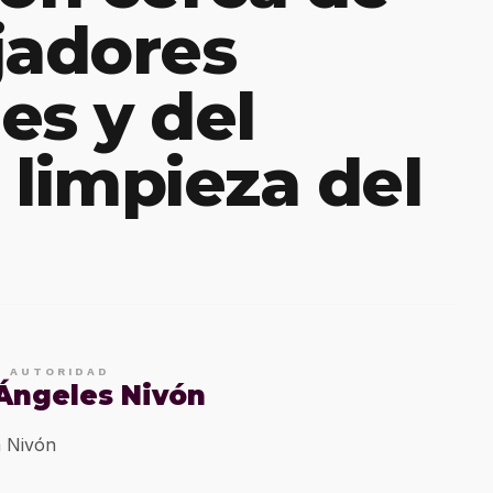
jadores
es y del
 limpieza del
E AUTORIDAD
 Ángeles Nivón
 Nivón