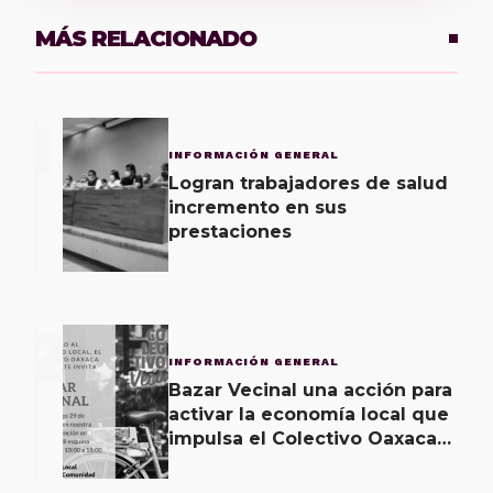
MÁS RELACIONADO
1
INFORMACIÓN GENERAL
Logran trabajadores de salud
incremento en sus
prestaciones
2
INFORMACIÓN GENERAL
Bazar Vecinal una acción para
activar la economía local que
impulsa el Colectivo Oaxaca
Vecinal