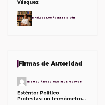
Vásquez
MARÍA DE LOS ÁNGELES NIVÓN
Firmas de Autoridad
MIGUEL ÁNGEL CASIQUE OLIVOS
Esténtor Político –
Protestas: un termómetro
de malos gobernantes