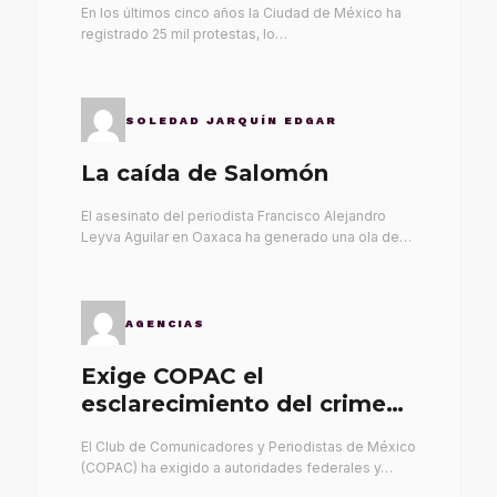
En los últimos cinco años la Ciudad de México ha
registrado 25 mil protestas, lo…
SOLEDAD JARQUÍN EDGAR
La caída de Salomón
El asesinato del periodista Francisco Alejandro
Leyva Aguilar en Oaxaca ha generado una ola de…
AGENCIAS
Exige COPAC el
esclarecimiento del crimen
de Alex Leyva
El Club de Comunicadores y Periodistas de México
(COPAC) ha exigido a autoridades federales y…