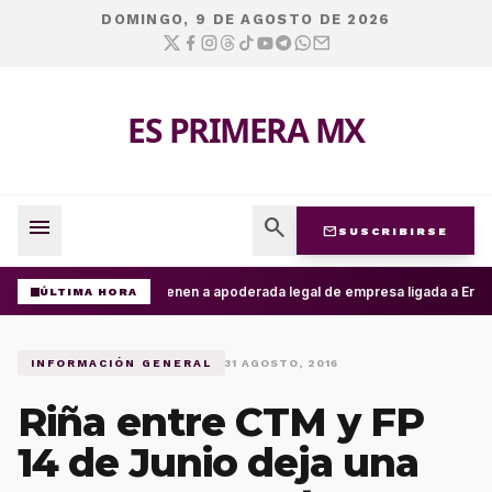
DOMINGO, 9 DE AGOSTO DE 2026
ES PRIMERA MX
menu
search
mail
SUSCRIBIRSE
Detienen a apoderada legal de empresa ligada a Ernest
ÚLTIMA HORA
INFORMACIÓN GENERAL
31 AGOSTO, 2016
Riña entre CTM y FP
14 de Junio deja una