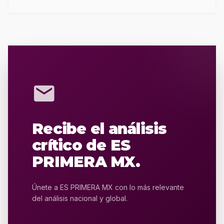
mail
Recibe el análisis
crítico de ES
PRIMERA MX.
Únete a ES PRIMERA MX con lo más relevante
del análisis nacional y global.