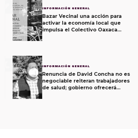
2
INFORMACIÓN GENERAL
Bazar Vecinal una acción para
activar la economía local que
impulsa el Colectivo Oaxaca
Vecinal
3
INFORMACIÓN GENERAL
Renuncia de David Concha no es
negociable reiteran trabajadores
de salud; gobierno ofrecerá
contrapropuesta a demandas