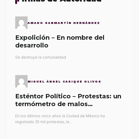
AMADO SANMARTÍN HERNÁNDEZ
Expolición – En nombre del
desarrollo
Se destruye la comunalidad
MIGUEL ÁNGEL CASIQUE OLIVOS
Esténtor Político – Protestas: un
termómetro de malos
gobernantes
En los últimos cinco años la Ciudad de México ha
registrado 25 mil protestas, lo…