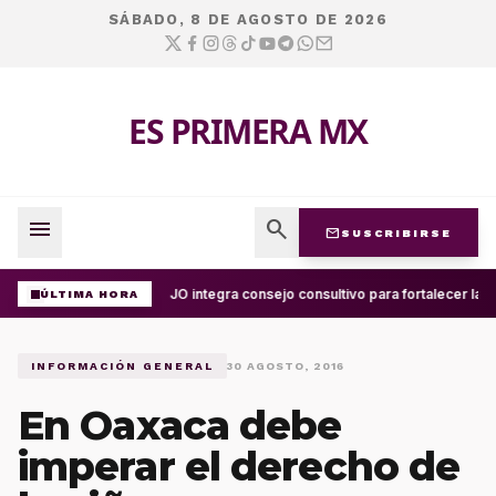
SÁBADO, 8 DE AGOSTO DE 2026
ES PRIMERA MX
menu
search
mail
SUSCRIBIRSE
UABJO integra consejo consultivo para fortalecer la c
ÚLTIMA HORA
INFORMACIÓN GENERAL
30 AGOSTO, 2016
En Oaxaca debe
imperar el derecho de