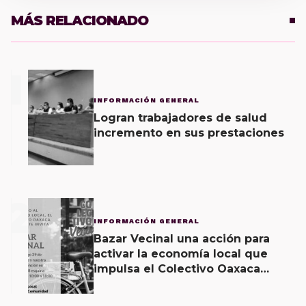
MÁS RELACIONADO
1
INFORMACIÓN GENERAL
Logran trabajadores de salud
incremento en sus prestaciones
2
INFORMACIÓN GENERAL
Bazar Vecinal una acción para
activar la economía local que
impulsa el Colectivo Oaxaca
Vecinal