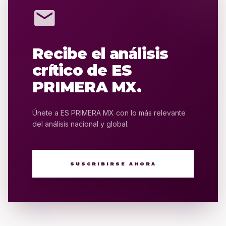
mail
Recibe el análisis
crítico de ES
PRIMERA MX.
Únete a ES PRIMERA MX con lo más relevante
del análisis nacional y global.
SUSCRIBIRSE AHORA