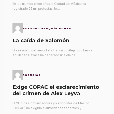
gobernantes
En los últimos cinco años la Ciudad de México ha
registrado 25 mil protestas, lo…
SOLEDAD JARQUÍN EDGAR
La caída de Salomón
El asesinato del periodista Francisco Alejandro Leyva
Aguilar en Oaxaca ha generado una ola de…
AGENCIAS
Exige COPAC el esclarecimiento
del crimen de Alex Leyva
El Club de Comunicadores y Periodistas de México
(COPAC) ha exigido a autoridades federales y…