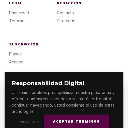
LEGAL
REDACCIÓN
Privacidad
Contacto
Términos
Directorio
SUSCRIPCIÓN
Planes
Acceso
Responsabilidad Digital
Utilizamos cookies para optimizar nuestra plataforma y
ofrecer contenidos alineados a su interés editorial. Al
© 2026 ES PRIMERA MX. ALGUNOS DERECHOS
RESERVADOS / DESIGN
MAKING.MX
continuar navegando, usted consiente el uso de estas
tecnologías.
ACEPTAR TÉRMINOS
PRIVACIDAD