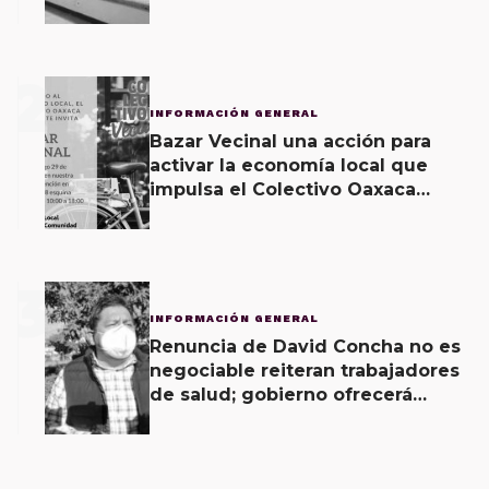
2
INFORMACIÓN GENERAL
Bazar Vecinal una acción para
activar la economía local que
impulsa el Colectivo Oaxaca
Vecinal
3
INFORMACIÓN GENERAL
Renuncia de David Concha no es
negociable reiteran trabajadores
de salud; gobierno ofrecerá
contrapropuesta a demandas