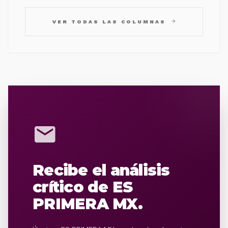
arrow_forward
VER TODAS LAS COLUMNAS
mail
Recibe el análisis
crítico de ES
PRIMERA MX.