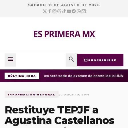
SÁBADO, 8 DE AGOSTO DE 2026
ES PRIMERA MX
menu
search
mail
SUSCRIBIRSE
Oaxaca será sede de examen de control de la UNAM; ap
ÚLTIMA HORA
INFORMACIÓN GENERAL
27 AGOSTO, 2016
Restituye TEPJF a
Agustina Castellanos