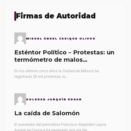
Firmas de Autoridad
MIGUEL ÁNGEL CASIQUE OLIVOS
Esténtor Político – Protestas: un
termómetro de malos
gobernantes
En los últimos cinco años la Ciudad de México ha
registrado 25 mil protestas, lo…
SOLEDAD JARQUÍN EDGAR
La caída de Salomón
El asesinato del periodista Francisco Alejandro Leyva
Aguilar en Oaxaca ha generado una ola de…