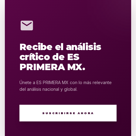
mail
Recibe el análisis
crítico de ES
PRIMERA MX.
Únete a ES PRIMERA MX con lo más relevante
del análisis nacional y global.
SUSCRIBIRSE AHORA