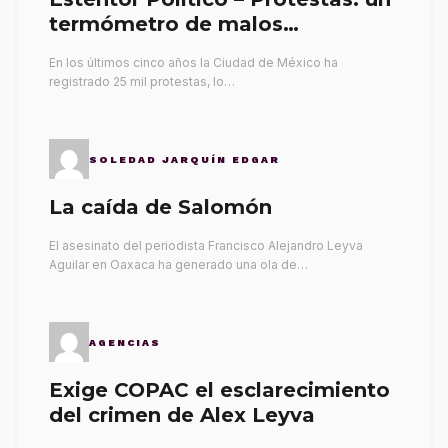
termómetro de malos
gobernantes
En los últimos cinco años la Ciudad de México ha
registrado 25 mil protestas, lo…
SOLEDAD JARQUÍN EDGAR
La caída de Salomón
El asesinato del periodista Francisco Alejandro Leyva
Aguilar en Oaxaca ha generado una ola de…
AGENCIAS
Exige COPAC el esclarecimiento
del crimen de Alex Leyva