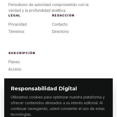
Periodismo de autoridad comprometido con la
verdad y la profundidad analítica.
LEGAL
REDACCIÓN
Privacidad
Contacto
Términos
Directorio
SUSCRIPCIÓN
Planes
Acceso
Responsabilidad Digital
Utilizamos cookies para optimizar nuestra plataforma y
ofrecer contenidos alineados a su interés editorial. Al
© 2026 ES PRIMERA MX. ALGUNOS DERECHOS
RESERVADOS / DESIGN
MAKING.MX
continuar navegando, usted consiente el uso de estas
tecnologías.