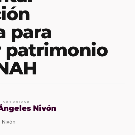
ción
a para
 patrimonio
 INAH
E AUTORIDAD
 Ángeles Nivón
 Nivón