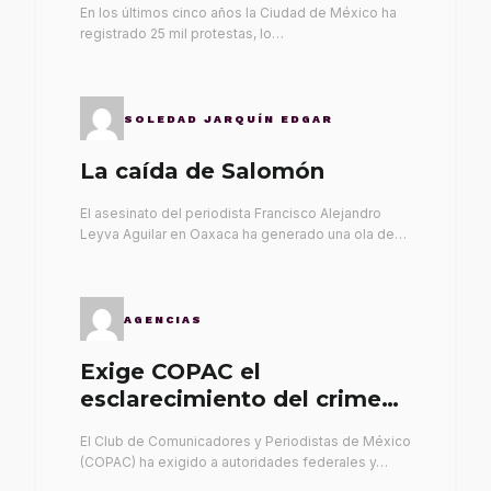
En los últimos cinco años la Ciudad de México ha
registrado 25 mil protestas, lo…
SOLEDAD JARQUÍN EDGAR
La caída de Salomón
El asesinato del periodista Francisco Alejandro
Leyva Aguilar en Oaxaca ha generado una ola de…
AGENCIAS
Exige COPAC el
esclarecimiento del crimen
de Alex Leyva
El Club de Comunicadores y Periodistas de México
(COPAC) ha exigido a autoridades federales y…