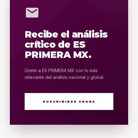
mail
Recibe el análisis
crítico de ES
PRIMERA MX.
Únete a ES PRIMERA MX con lo más
relevante del análisis nacional y global.
SUSCRIBIRSE AHORA