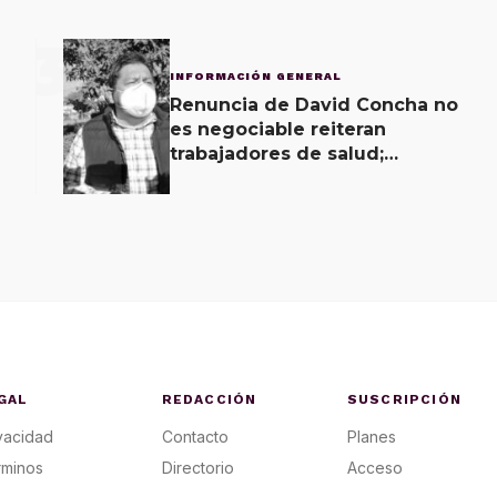
3
INFORMACIÓN GENERAL
Renuncia de David Concha no
es negociable reiteran
trabajadores de salud;
gobierno ofrecerá
contrapropuesta a demandas
GAL
REDACCIÓN
SUSCRIPCIÓN
vacidad
Contacto
Planes
rminos
Directorio
Acceso