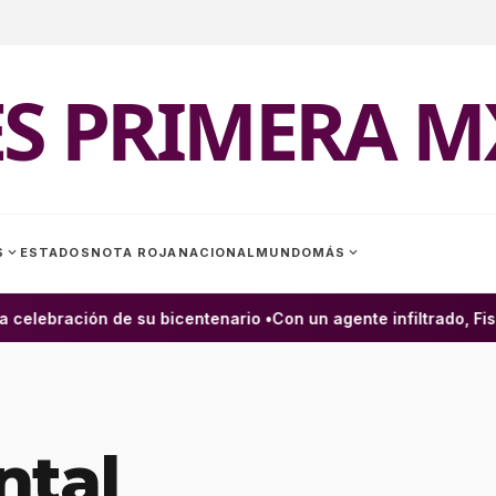
ES PRIMERA M
expand_more
expand_more
S
ESTADOS
NOTA ROJA
NACIONAL
MUNDO
MÁS
celebración de su bicentenario •
Con un agente infiltrado, Fisc
tal