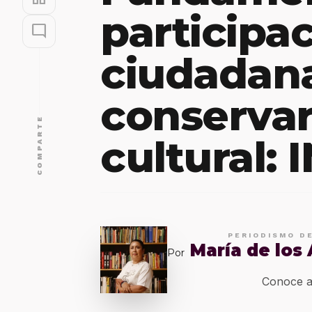
participa
mode_comment
ciudadan
conservar
COMPARTE
cultural:
PERIODISMO D
María de los
Por
Conoce a