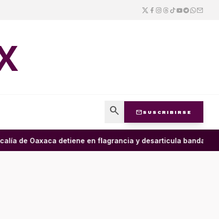
X
search
mail
SUSCRIBIRSE
alía de Oaxaca detiene en flagrancia y desarticula banda dedic