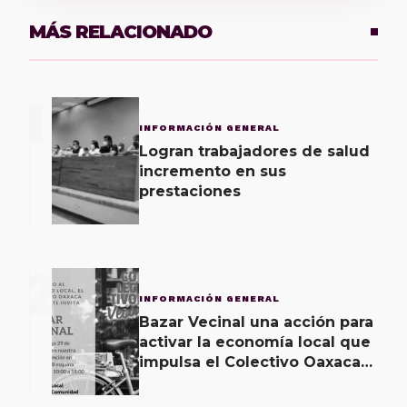
MÁS RELACIONADO
1
INFORMACIÓN GENERAL
Logran trabajadores de salud
incremento en sus
prestaciones
2
INFORMACIÓN GENERAL
Bazar Vecinal una acción para
activar la economía local que
impulsa el Colectivo Oaxaca
Vecinal