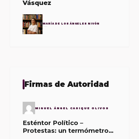
Vásquez
MARÍA DE LOS ÁNGELES NIVÓN
Firmas de Autoridad
MIGUEL ÁNGEL CASIQUE OLIVOS
Esténtor Político –
Protestas: un termómetro
de malos gobernantes