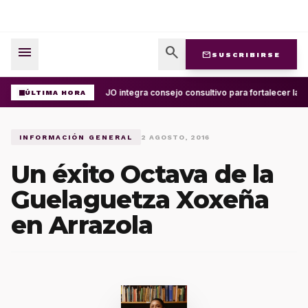
menu
search
mail
SUSCRIBIRSE
UABJO integra consejo consultivo para fortalecer la c
ÚLTIMA HORA
INFORMACIÓN GENERAL
2 AGOSTO, 2016
Un éxito Octava de la
Guelaguetza Xoxeña
en Arrazola