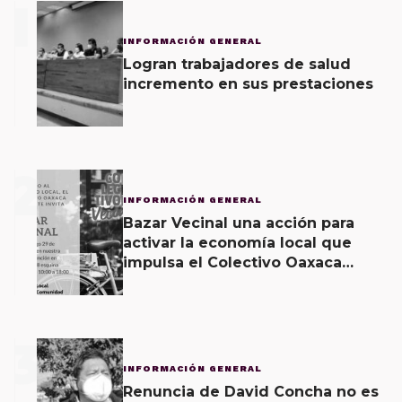
1
INFORMACIÓN GENERAL
Logran trabajadores de salud
incremento en sus prestaciones
2
INFORMACIÓN GENERAL
Bazar Vecinal una acción para
activar la economía local que
impulsa el Colectivo Oaxaca
Vecinal
3
INFORMACIÓN GENERAL
Renuncia de David Concha no es