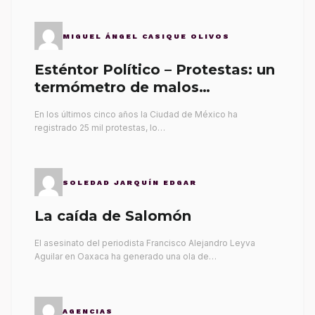
MIGUEL ÁNGEL CASIQUE OLIVOS
Esténtor Político – Protestas: un
termómetro de malos
gobernantes
En los últimos cinco años la Ciudad de México ha
registrado 25 mil protestas, lo…
SOLEDAD JARQUÍN EDGAR
La caída de Salomón
El asesinato del periodista Francisco Alejandro Leyva
Aguilar en Oaxaca ha generado una ola de…
AGENCIAS