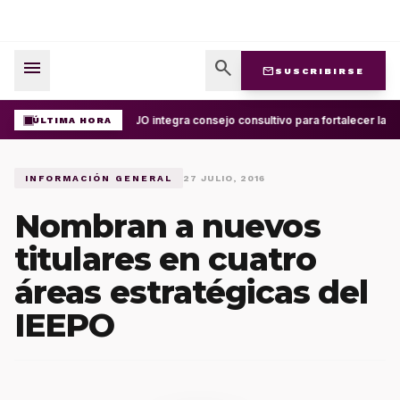
menu
search
mail
SUSCRIBIRSE
UABJO integra consejo consultivo para fortalecer la ce
ÚLTIMA HORA
INFORMACIÓN GENERAL
27 JULIO, 2016
Nombran a nuevos
titulares en cuatro
áreas estratégicas del
IEEPO