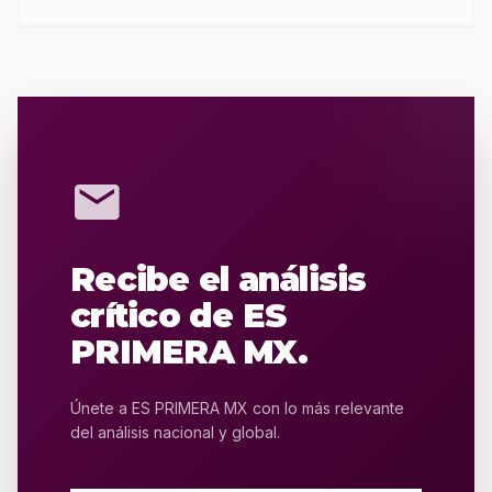
mail
Recibe el análisis
crítico de ES
PRIMERA MX.
Únete a ES PRIMERA MX con lo más relevante
del análisis nacional y global.