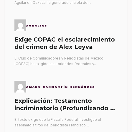
Aguilar en Oaxaca ha generado una ola de…
AGENCIAS
Exige COPAC el esclarecimiento
del crimen de Alex Leyva
El Club de Comunicadores y Periodistas de México
(COPAC) ha exigido a autoridades federales y…
AMADO SANMARTÍN HERNÁNDEZ
Explicación: Testamento
incriminatorio (Profundizando su
propia tumba)
El texto exige que la Fiscalía Federal investigue el
asesinato a tiros del periodista Francisco…