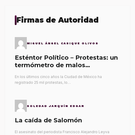
Firmas de Autoridad
MIGUEL ÁNGEL CASIQUE OLIVOS
Esténtor Político – Protestas: un
termómetro de malos
gobernantes
En los últimos cinco años la Ciudad de México ha
registrado 25 mil protestas, lo…
SOLEDAD JARQUÍN EDGAR
La caída de Salomón
El asesinato del periodista Francisco Alejandro Leyva