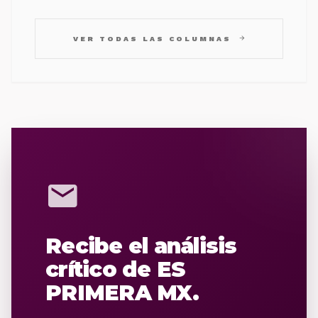
arrow_forward
VER TODAS LAS COLUMNAS
mail
Recibe el análisis
crítico de ES
PRIMERA MX.