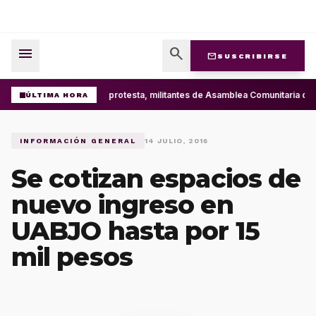
menu
search
mail
SUSCRIBIRSE
Con protesta, militantes de Asamblea Comunitaria d
ÚLTIMA HORA
INFORMACIÓN GENERAL
14 JULIO, 2016
Se cotizan espacios de
nuevo ingreso en
UABJO hasta por 15
mil pesos