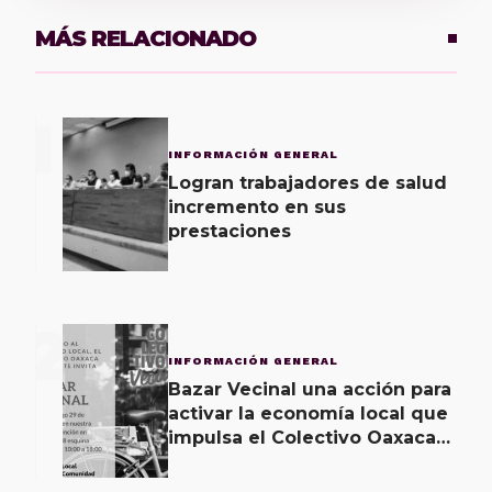
MÁS RELACIONADO
1
INFORMACIÓN GENERAL
Logran trabajadores de salud
incremento en sus
prestaciones
2
INFORMACIÓN GENERAL
Bazar Vecinal una acción para
activar la economía local que
impulsa el Colectivo Oaxaca
Vecinal