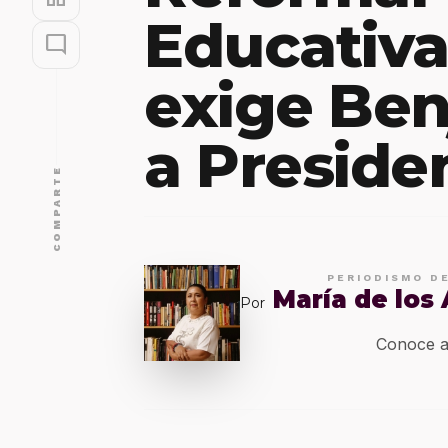
Educativa
mode_comment
exige Ben
a Preside
COMPARTE
PERIODISMO D
María de los
Por
Conoce a