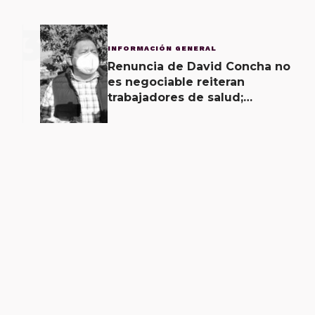
3
INFORMACIÓN GENERAL
Renuncia de David Concha no
es negociable reiteran
trabajadores de salud;
gobierno ofrecerá
contrapropuesta a demandas