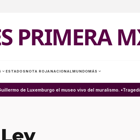
ES PRIMERA M
expand_more
expand_more
S
ESTADOS
NOTA ROJA
NACIONAL
MUNDO
MÁS
illermo de Luxemburgo el museo vivo del muralismo. •
Tragedia e
 Ley