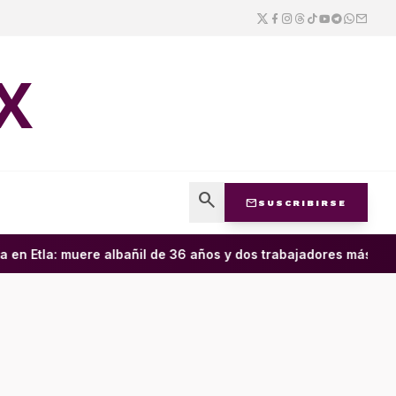
X
search
mail
SUSCRIBIRSE
n Etla: muere albañil de 36 años y dos trabajadores más result