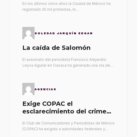
En los últimos cinco años la Ciudad de México ha
registrado 25 mil protestas, lo…
SOLEDAD JARQUÍN EDGAR
La caída de Salomón
El asesinato del periodista Francisco Alejandro
Leyva Aguilar en Oaxaca ha generado una ola de…
AGENCIAS
Exige COPAC el
esclarecimiento del crimen
de Alex Leyva
El Club de Comunicadores y Periodistas de México
(COPAC) ha exigido a autoridades federales y…