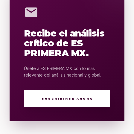
mail
Recibe el análisis
crítico de ES
PRIMERA MX.
Únete a ES PRIMERA MX con lo más
relevante del análisis nacional y global.
SUSCRIBIRSE AHORA