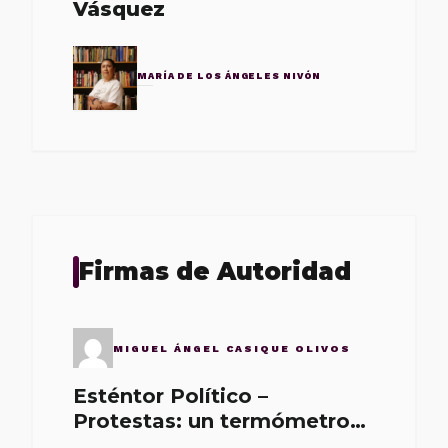
Vásquez
MARÍA DE LOS ÁNGELES NIVÓN
Firmas de Autoridad
MIGUEL ÁNGEL CASIQUE OLIVOS
Esténtor Político –
Protestas: un termómetro
de malos gobernantes