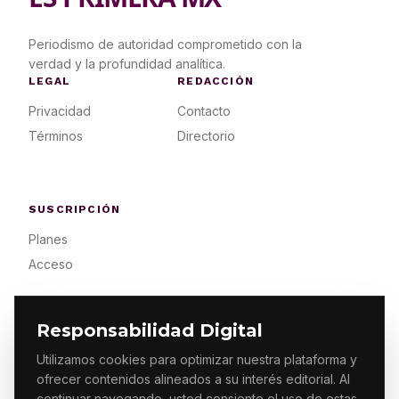
Periodismo de autoridad comprometido con la
verdad y la profundidad analítica.
LEGAL
REDACCIÓN
Privacidad
Contacto
Términos
Directorio
SUSCRIPCIÓN
Planes
Acceso
Responsabilidad Digital
Utilizamos cookies para optimizar nuestra plataforma y
ofrecer contenidos alineados a su interés editorial. Al
© 2026 ES PRIMERA MX. ALGUNOS DERECHOS
RESERVADOS / DESIGN
MAKING.MX
continuar navegando, usted consiente el uso de estas