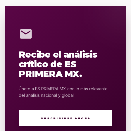
mail
Recibe el análisis
crítico de ES
PRIMERA MX.
Únete a ES PRIMERA MX con lo más relevante
del análisis nacional y global.
SUSCRIBIRSE AHORA