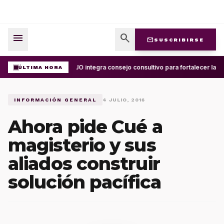
menu
search
mail
SUSCRIBIRSE
UABJO integra consejo consultivo para fortalecer la ce
ÚLTIMA HORA
INFORMACIÓN GENERAL
4 JULIO, 2016
Ahora pide Cué a
magisterio y sus
aliados construir
solución pacífica