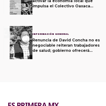
activar la economía local que
impulsa el Colectivo Oaxaca
Vecinal
3
INFORMACIÓN GENERAL
Renuncia de David Concha no es
negociable reiteran trabajadores
de salud; gobierno ofrecerá
contrapropuesta a demandas
ES PRIMERA MX