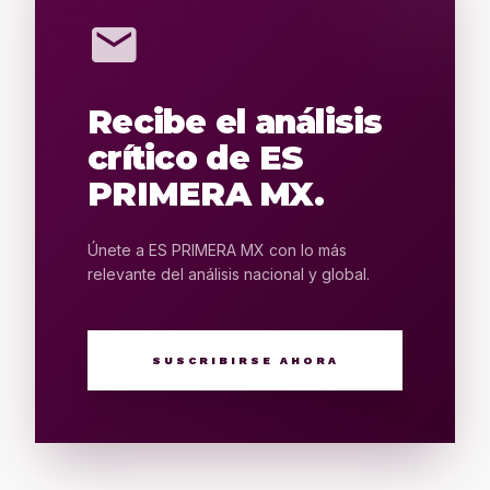
mail
Recibe el análisis
crítico de ES
PRIMERA MX.
Únete a ES PRIMERA MX con lo más
relevante del análisis nacional y global.
SUSCRIBIRSE AHORA