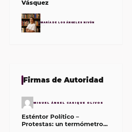
Vásquez
MARÍA DE LOS ÁNGELES NIVÓN
Firmas de Autoridad
MIGUEL ÁNGEL CASIQUE OLIVOS
Esténtor Político –
Protestas: un termómetro
de malos gobernantes