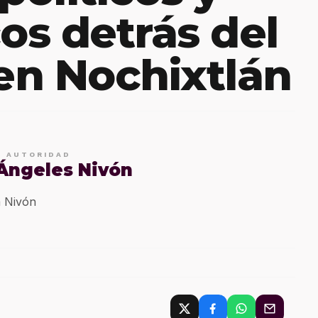
s detrás del
 en Nochixtlán
E AUTORIDAD
 Ángeles Nivón
 Nivón