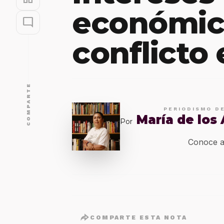
económico
mode_comment
conflicto
COMPARTE
PERIODISMO D
María de los
Por
Conoce a
COMPARTE ESTA NOTA