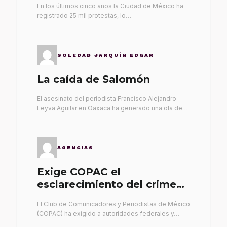
En los últimos cinco años la Ciudad de México ha
registrado 25 mil protestas, lo…
SOLEDAD JARQUÍN EDGAR
La caída de Salomón
El asesinato del periodista Francisco Alejandro
Leyva Aguilar en Oaxaca ha generado una ola de…
AGENCIAS
Exige COPAC el
esclarecimiento del crimen
de Alex Leyva
El Club de Comunicadores y Periodistas de México
(COPAC) ha exigido a autoridades federales y…