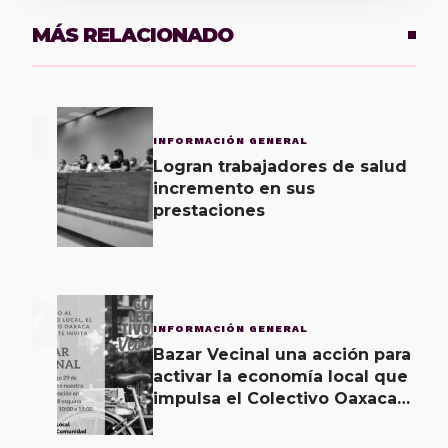
MÁS RELACIONADO
1
INFORMACIÓN GENERAL
Logran trabajadores de salud
incremento en sus
prestaciones
2
INFORMACIÓN GENERAL
Bazar Vecinal una acción para
activar la economía local que
impulsa el Colectivo Oaxaca
Vecinal