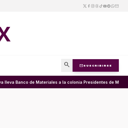
X
search
mail
SUSCRIBIRSE
leva Banco de Materiales a la colonia Presidentes de México •