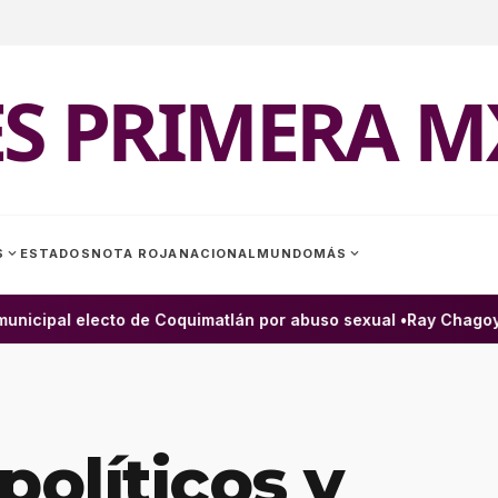
ES PRIMERA M
expand_more
expand_more
S
ESTADOS
NOTA ROJA
NACIONAL
MUNDO
MÁS
nicipal electo de Coquimatlán por abuso sexual •
Ray Chagoya l
políticos y