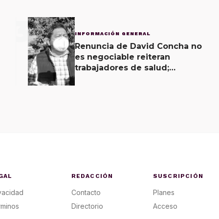
3
INFORMACIÓN GENERAL
Renuncia de David Concha no
es negociable reiteran
trabajadores de salud;
gobierno ofrecerá
contrapropuesta a demandas
GAL
REDACCIÓN
SUSCRIPCIÓN
vacidad
Contacto
Planes
rminos
Directorio
Acceso