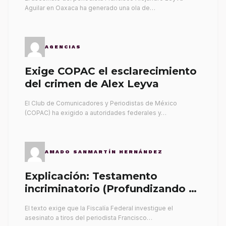
Aguilar en Oaxaca ha generado una ola de…
AGENCIAS
Exige COPAC el esclarecimiento
del crimen de Alex Leyva
El Club de Comunicadores y Periodistas de México
(COPAC) ha exigido a autoridades federales y…
AMADO SANMARTÍN HERNÁNDEZ
Explicación: Testamento
incriminatorio (Profundizando su
propia tumba)
El texto exige que la Fiscalía Federal investigue el
asesinato a tiros del periodista Francisco…