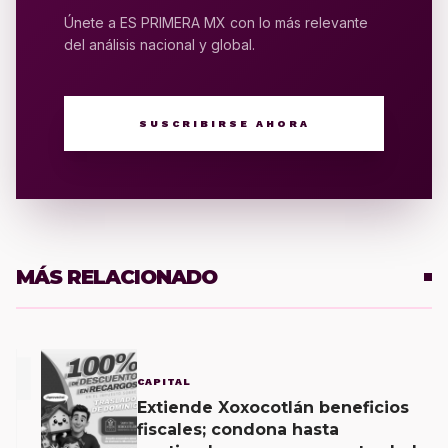
Únete a ES PRIMERA MX con lo más relevante
del análisis nacional y global.
SUSCRIBIRSE AHORA
MÁS RELACIONADO
1
CAPITAL
Extiende Xoxocotlán beneficios
fiscales; condona hasta