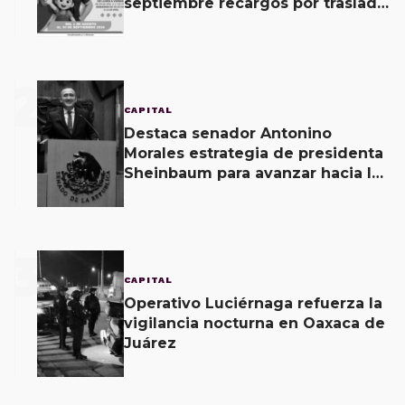
septiembre recargos por traslado
de dominio
2
CAPITAL
Destaca senador Antonino
Morales estrategia de presidenta
Sheinbaum para avanzar hacia la
soberanía energética
3
CAPITAL
Operativo Luciérnaga refuerza la
vigilancia nocturna en Oaxaca de
Juárez