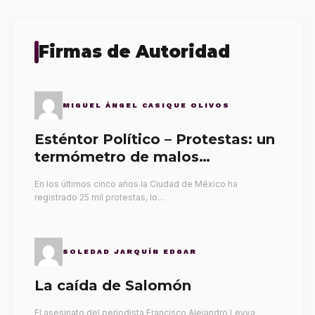
Firmas de Autoridad
MIGUEL ÁNGEL CASIQUE OLIVOS
Esténtor Político – Protestas: un
termómetro de malos
gobernantes
En los últimos cinco años la Ciudad de México ha
registrado 25 mil protestas, lo…
SOLEDAD JARQUÍN EDGAR
La caída de Salomón
El asesinato del periodista Francisco Alejandro Leyva