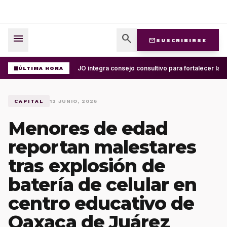
menu
search
mail
SUSCRIBIRSE
UABJO integra consejo consultivo para fortalecer la c
ÚLTIMA HORA
CAPITAL
12 JUNIO, 2026
Menores de edad
reportan malestares
tras explosión de
batería de celular en
centro educativo de
Oaxaca de Juárez