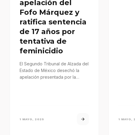
apelación del
Fofo Márquez y
ratifica sentencia
de 17 años por
tentativa de
feminicidio
El Segundo Tribunal de Alzada del
Estado de México desechó la
apelación presentada por la
defensa del influencer Rodolfo
'Fofo'…
1 MAYO, 2025
1 MAYO, 