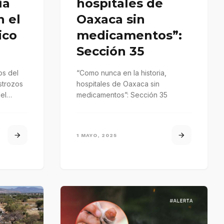
ía
hospitales de
n el
Oaxaca sin
ico
medicamentos”:
Sección 35
s del
“Como nunca en la historia,
strozos
hospitales de Oaxaca sin
el
medicamentos”: Sección 35
DMX
1 MAYO, 2025