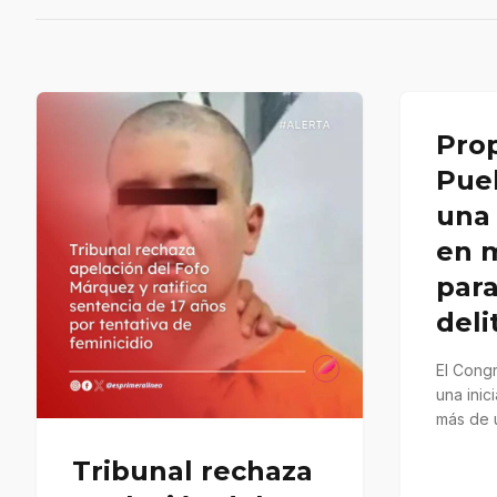
Pro
Pue
una 
en 
par
deli
El Cong
una inic
más de 
motocicl
Tribunal rechaza