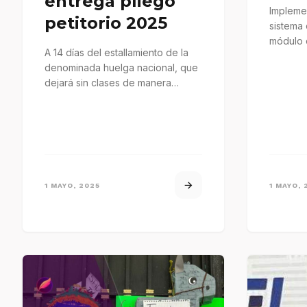
entrega pliego
Implemen
petitorio 2025
sistema 
módulo 
A 14 días del estallamiento de la
Oaxaca 
denominada huelga nacional, que
dejará sin clases de manera
indefinida a los alumnos…
1 MAYO, 2025
1 MAYO, 