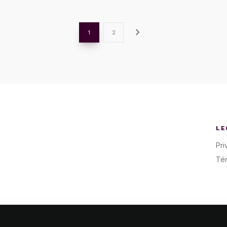
chevron_right
1
2
LE
Pri
Té