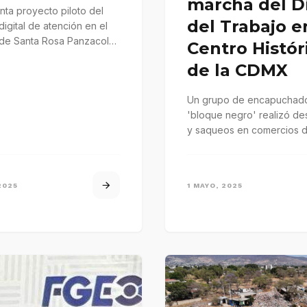
marcha del D
ta proyecto piloto del
del Trabajo e
digital de atención en el
de Santa Rosa Panzacola,
Centro Histór
de Juárez
de la CDMX
Un grupo de encapuchado
'bloque negro' realizó de
y saqueos en comercios d
Centro Histórico de la C
durante…
2025
1 MAYO, 2025