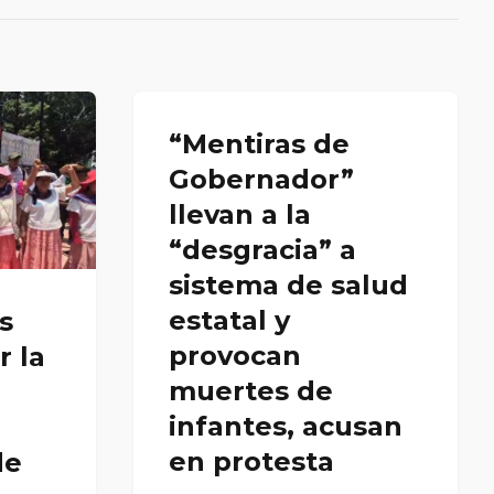
“Mentiras de
Gobernador”
llevan a la
“desgracia” a
sistema de salud
estatal y
s
provocan
r la
muertes de
infantes, acusan
en protesta
de