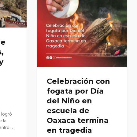
de
,
y
Celebración con
fogata por Día
del Niño en
escuela de
a logró
Oaxaca termina
e la
entro
en tragedia