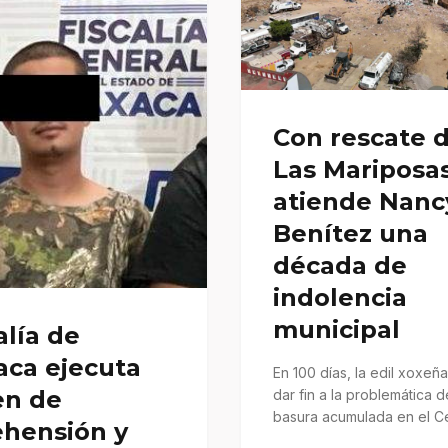
Con rescate 
Las Mariposas
atiende Nanc
Benítez una
década de
indolencia
municipal
alía de
aca ejecuta
En 100 días, la edil xoxeñ
en de
dar fin a la problemática d
basura acumulada en el C
ehensión y
de…