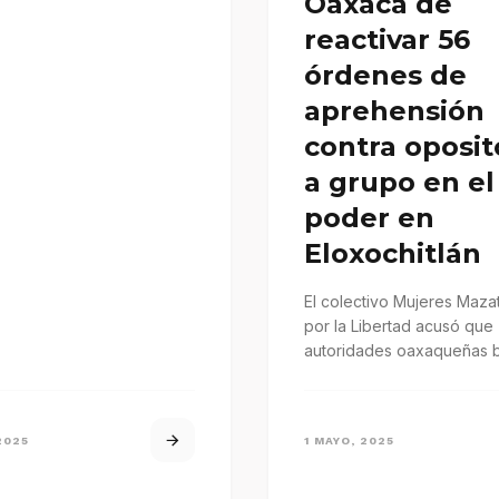
Oaxaca de
reactivar 56
órdenes de
aprehensión
contra oposit
a grupo en el
poder en
Eloxochitlán
El colectivo Mujeres Maza
por la Libertad acusó que
autoridades oaxaqueñas 
revivir 56 órdenes de
aprehensión contra 56
ciudadanos…
2025
1 MAYO, 2025