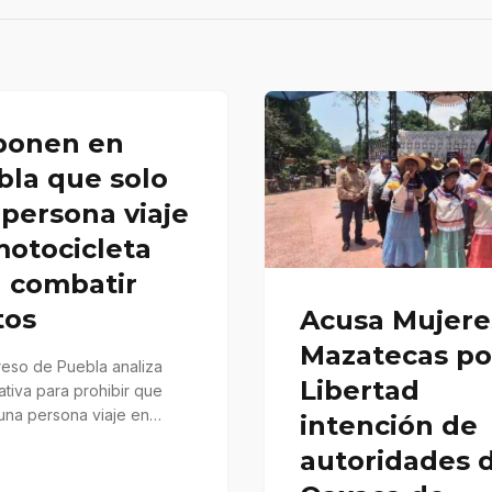
ponen en
bla que solo
persona viaje
motocicleta
a combatir
tos
Acusa Mujere
Mazatecas po
reso de Puebla analiza
Libertad
iativa para prohibir que
una persona viaje en
intención de
eta, con el objetivo…
autoridades 