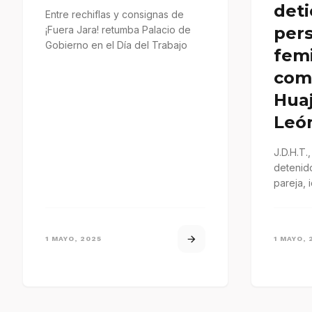
deti
Entre rechiflas y consignas de
per
¡Fuera Jara! retumba Palacio de
Gobierno en el Día del Trabajo
femi
com
Hua
Leó
J.D.H.T.
detenido
pareja, 
localiza
1 MAYO, 2025
1 MAYO, 