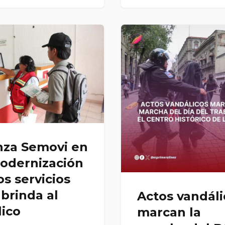
nza Semovi en
modernización
os servicios
brinda al
Actos vandáli
ico
marcan la