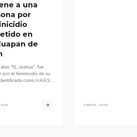
ene a una
sona por
nicidio
etido en
juapan de
n
, alias “EL Joshua”, fue
 por el feminicidio de su
identificada como H.A.R.S.,
da sin vida en una…
2025
1 MAYO, 2025