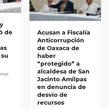
y
ó de
Acusan a Fiscalía
n
Anticorrupción
pas
de Oaxaca de
 su
haber
“protegido” a
alcaldesa de San
rotege
Jacinto Amilpas
en denuncia de
desvío de
recursos