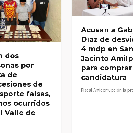
Acusan a Gab
Díaz de desvi
4 mdp en Sa
n dos
Jacinto Amil
sonas por
para comprar
ta de
candidatura
cesiones de
Fiscal Anticorrupción la p
sporte falsas,
hos ocurridos
l Valle de