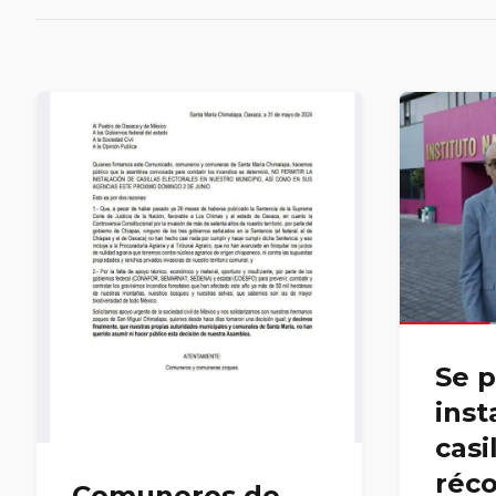
Se 
inst
casil
réco
Comuneros de