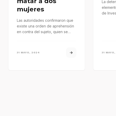
matar a dos
La dete
elemento
mujeres
de Inves
a una p
Las autoridades confirmaron que
existe una orden de aprehensión
en contra del sujeto, quien se
encuentra prófugo de la justicia,…
31 MAYO, 2024
31 MAYO,