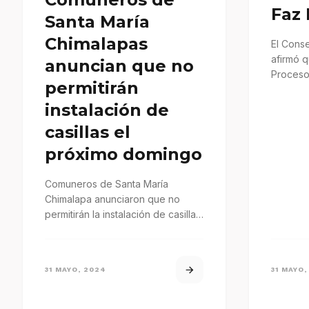
Faz
Santa María
Chimalapas
El Conse
afirmó q
anuncian que no
Proceso 
permitirán
Concurre
obstácul
instalación de
casillas el
próximo domingo
Comuneros de Santa María
Chimalapa anunciaron que no
permitirán la instalación de casillas
en su territorio
31 MAYO, 2024
31 MAYO,