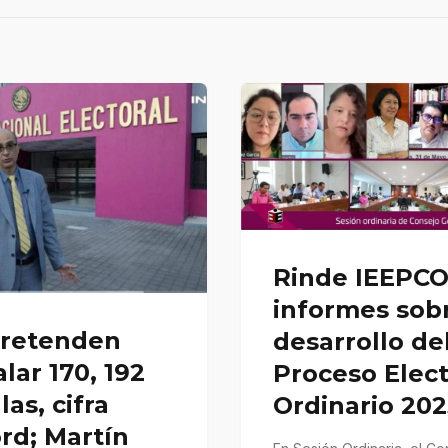
Rinde IEEPC
informes sobr
pretenden
desarrollo de
alar 170, 192
Proceso Elect
las, cifra
Ordinario 20
rd; Martín