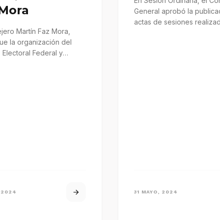
En Sesión Ordinaria, el Co
 Mora
General aprobó la publica
actas de sesiones realiza
jero Martín Faz Mora,
29 de abril al 27…
ue la organización del
Electoral Federal y
ntes sigue adelante, sin
os.
 2024
31 MAYO, 2024