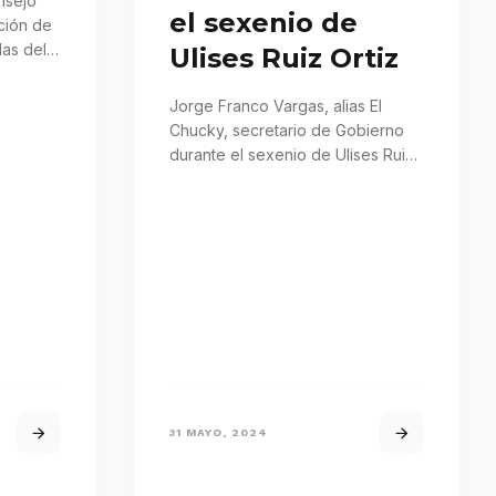
nsejo
el sexenio de
ción de
das del
Ulises Ruiz Ortiz
Jorge Franco Vargas, alias El
Chucky, secretario de Gobierno
durante el sexenio de Ulises Ruiz
Ortiz, falleció víctima de cáncer…
31 MAYO, 2024