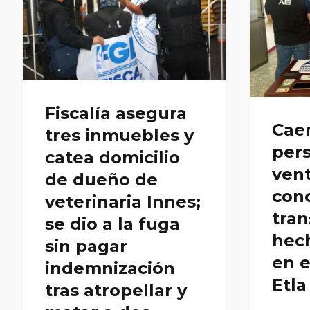
Fiscalía asegura
Cae
tres inmuebles y
per
catea domicilio
ven
de dueño de
con
veterinaria Innes;
tran
se dio a la fuga
hec
sin pagar
en e
indemnización
Etla
tras atropellar y