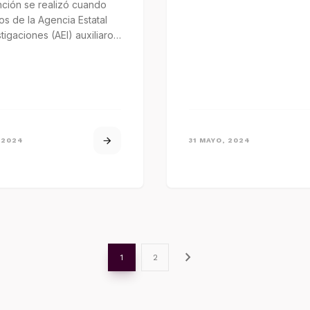
nción se realizó cuando
s de la Agencia Estatal
tigaciones (AEI) auxiliaron
ersona que sostenía una…
 2024
31 MAYO, 2024
chevron_right
1
2