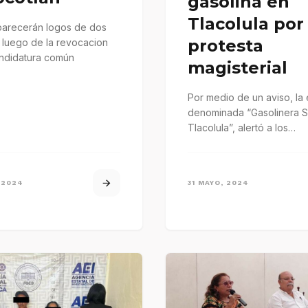
gasolina en
Tlacolula por
parecerán logos de dos
protesta
 luego de la revocacion
andidatura común
magisterial
Por medio de un aviso, la
denominada “Gasolinera 
Tlacolula”, alertó a los
automovilistas sobre el he
 2024
31 MAYO, 2024