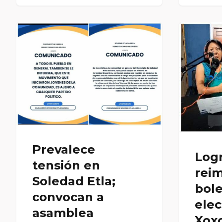
Prevalece
Log
tensión en
rei
Soledad Etla;
bole
convocan a
elec
asamblea
Xox