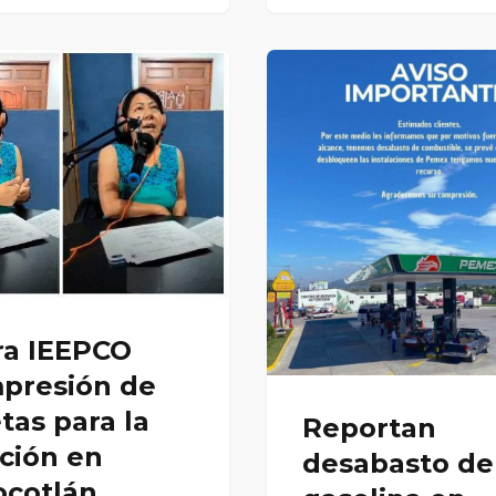
ra IEEPCO
mpresión de
tas para la
Reportan
ción en
desabasto de
ocotlán