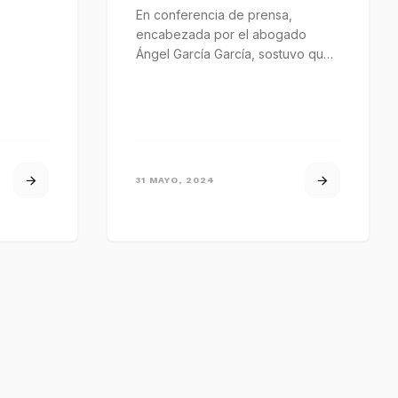
En conferencia de prensa,
encabezada por el abogado
Ángel García García, sostuvo que
las autoridades ministeriales
violaron el debido proceso…
31 MAYO, 2024