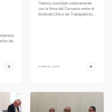
“Hemos concluido exitosamente
con la firma del Convenio entre el
Sindicato Único de Trabajadores
Docentes del Conalep en el
Estado…
 empresa
Señor de
cho.
31 MAYO, 2024