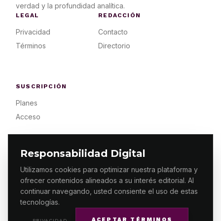
verdad y la profundidad analítica.
LEGAL
REDACCIÓN
Privacidad
Contacto
Términos
Directorio
SUSCRIPCIÓN
Planes
Acceso
Responsabilidad Digital
Utilizamos cookies para optimizar nuestra plataforma y
ofrecer contenidos alineados a su interés editorial. Al
© 2026 ES PRIMERA MX. ALGUNOS DERECHOS
RESERVADOS / DESIGN
MAKING.MX
continuar navegando, usted consiente el uso de estas
tecnologías.
ACEPTAR TÉRMINOS
PRIVACIDAD