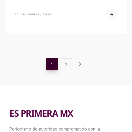
27 DICIEMBRE, 2023
chevron_right
1
2
ES PRIMERA MX
Periodismo de autoridad comprometido con la