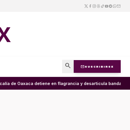
X
search
mail
SUSCRIBIRSE
lía de Oaxaca detiene en flagrancia y desarticula banda dedica