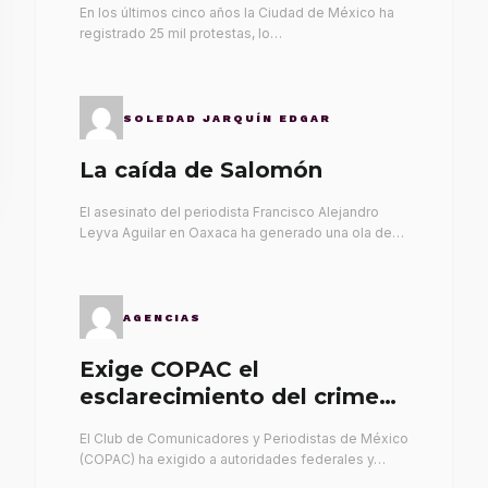
En los últimos cinco años la Ciudad de México ha
registrado 25 mil protestas, lo…
SOLEDAD JARQUÍN EDGAR
La caída de Salomón
El asesinato del periodista Francisco Alejandro
Leyva Aguilar en Oaxaca ha generado una ola de…
AGENCIAS
Exige COPAC el
esclarecimiento del crimen
de Alex Leyva
El Club de Comunicadores y Periodistas de México
(COPAC) ha exigido a autoridades federales y…