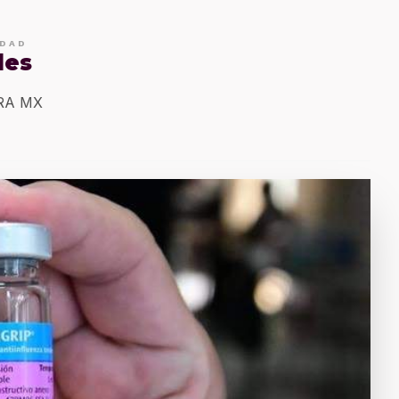
IDAD
les
ERA MX