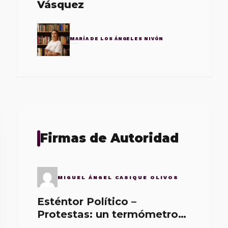
Vásquez
MARÍA DE LOS ÁNGELES NIVÓN
Firmas de Autoridad
MIGUEL ÁNGEL CASIQUE OLIVOS
Esténtor Político –
Protestas: un termómetro
de malos gobernantes