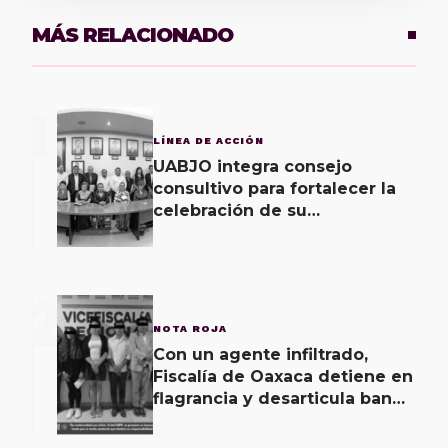
MÁS RELACIONADO
1
LÍNEA DE ACCIÓN
UABJO integra consejo
consultivo para fortalecer la
celebración de su
bicentenario
2
NOTA ROJA
Con un agente infiltrado,
Fiscalía de Oaxaca detiene en
flagrancia y desarticula banda
dedicada al fraude