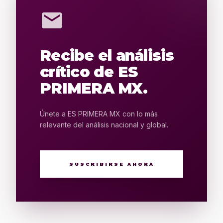
mail
Recibe el análisis
crítico de ES
PRIMERA MX.
Únete a ES PRIMERA MX con lo más
relevante del análisis nacional y global.
SUSCRIBIRSE AHORA