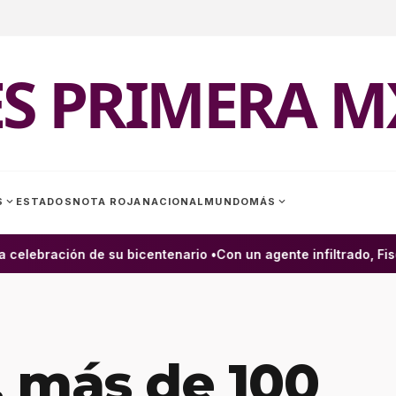
ES PRIMERA M
expand_more
expand_more
S
ESTADOS
NOTA ROJA
NACIONAL
MUNDO
MÁS
elebración de su bicentenario •
Con un agente infiltrado, Fisca
 más de 100