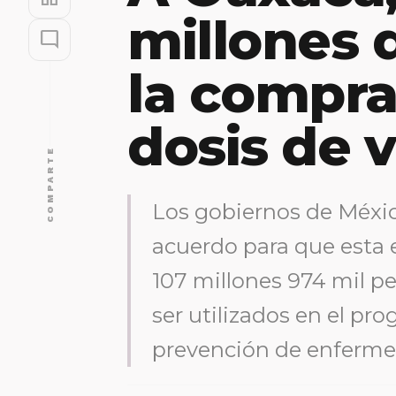
millones 
mode_comment
la compra
dosis de 
COMPARTE
Los gobiernos de Méxi
acuerdo para que esta 
107 millones 974 mil p
ser utilizados en el pr
prevención de enferme