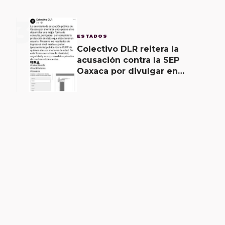
3
ESTADOS
Colectivo DLR reitera la
acusación contra la SEP
Oaxaca por divulgar en
internet la CURP de más de
30 mil adolescentes.