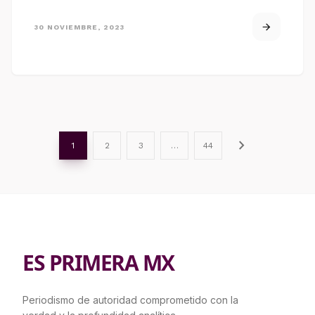
30 NOVIEMBRE, 2023
chevron_right
1
2
3
…
44
ES PRIMERA MX
Periodismo de autoridad comprometido con la