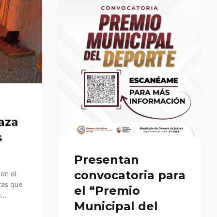
aza
s
Presentan
convocatoria para
en el
ras que
el “Premio
s
Municipal del