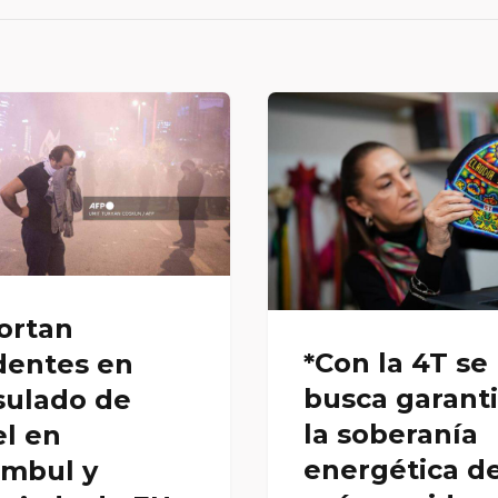
ortan
*Con la 4T se
dentes en
busca garanti
sulado de
la soberanía
el en
energética de
ambul y