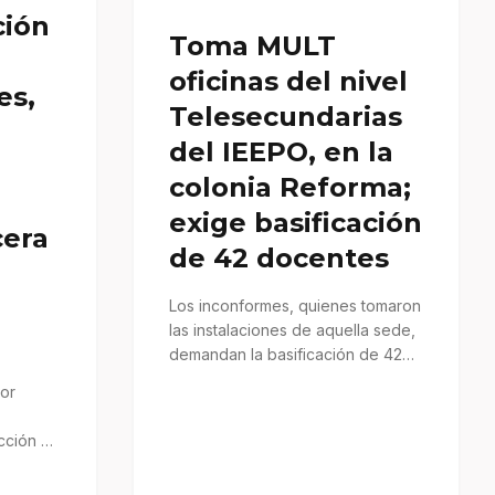
ción
Toma MULT
oficinas del nivel
es,
Telesecundarias
del IEEPO, en la
colonia Reforma;
exige basificación
cera
de 42 docentes
Los inconformes, quienes tomaron
las instalaciones de aquella sede,
demandan la basificación de 42
maestras y maestros que brindan
or
clases…
cción de
motores