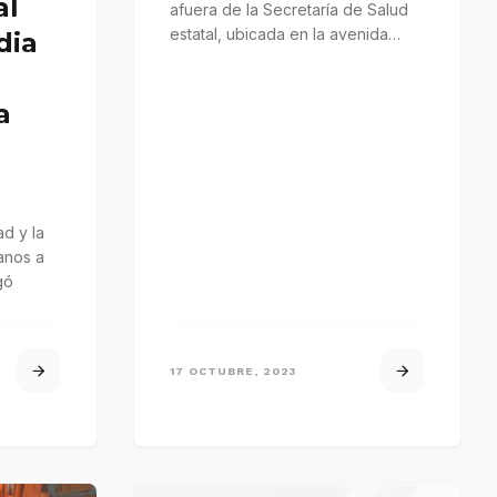
al
afuera de la Secretaría de Salud
estatal, ubicada en la avenida
dia
Rufo Figueroa de Chilpancingo
a
ad y la
anos a
gó
17 OCTUBRE, 2023