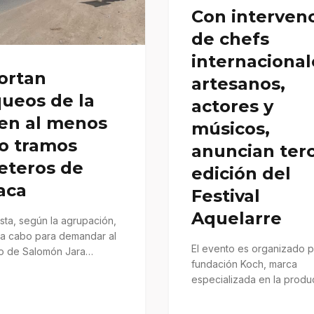
Con interven
de chefs
internacional
ortan
artesanos,
ueos de la
actores y
 en al menos
músicos,
o tramos
anuncian ter
eteros de
edición del
aca
Festival
Aquelarre
sta, según la agrupación,
a a cabo para demandar al
El evento es organizado p
o de Salomón Jara
fundación Koch, marca
 y solución a…
especializada en la produ
mezcal, así como por pro
culturales y…