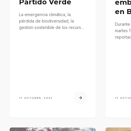
Partido Verde
emb
en B
La emergencia climática, la
pérdida de biodiversidad, la
Durante
gestión sostenible de los recursos
martes 
naturales, la adopción de
reportad
tecnologías limpias
consula
17 OCTUBRE, 2023
17 OCTU