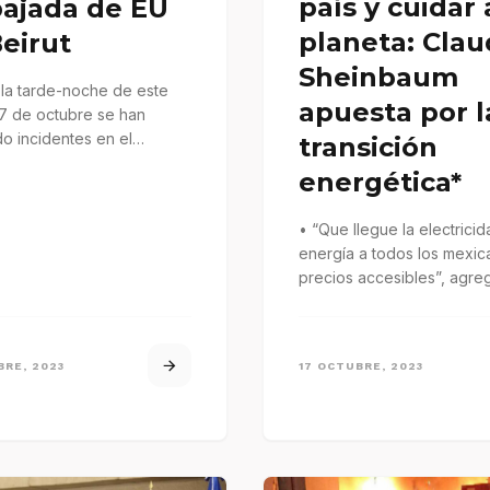
país y cuidar 
ajada de EU
planeta: Clau
eirut
Sheinbaum
 la tarde-noche de este
apuesta por l
17 de octubre se han
o incidentes en el
transición
do de Israel en Estambul,…
energética*
• “Que llegue la electricid
energía a todos los mexic
precios accesibles”, agre
BRE, 2023
17 OCTUBRE, 2023