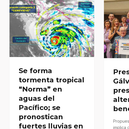
Se forma
Pres
tormenta tropical
Gál
“Norma” en
pre
aguas del
alte
Pacífico; se
bené
pronostican
Propues
fuertes lluvias en
implica 