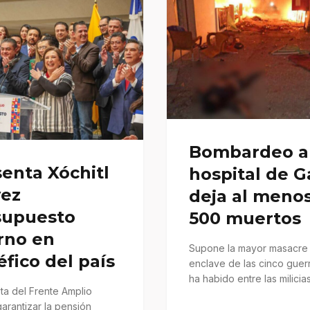
Bombardeo a
enta Xóchitl
hospital de G
vez
deja al meno
supuesto
500 muertos
rno en
Supone la mayor masacre 
fico del país
enclave de las cinco guer
ha habido entre las milicia
ta del Frente Amplio
palestinas de Gaza…
garantizar la pensión