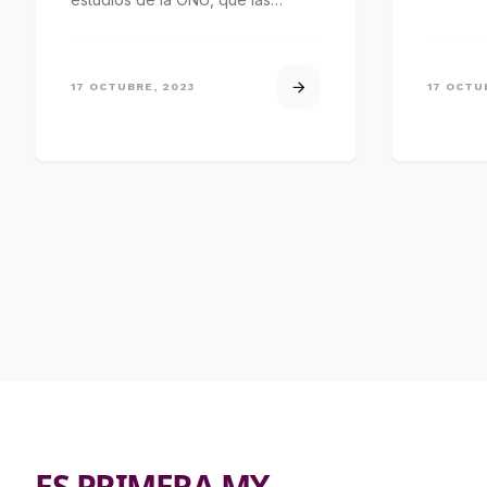
mujeres hacen gobiernos
eficientes, colectivos…
17 OCTUBRE, 2023
17 OCTU
ES PRIMERA MX