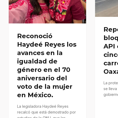
Rep
Reconoció
bloq
Haydeé Reyes los
API
avances en la
cinc
igualdad de
carr
género en el 70
Oax
aniversario del
La prote
voto de la mujer
se llev
en México.
gobiern
atención
La legisladora Haydeé Reyes
recalcó que está demostrado por
estudios de la ONU, que las