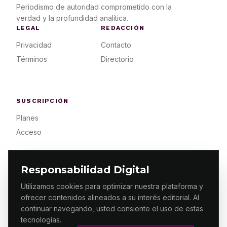
Periodismo de autoridad comprometido con la
verdad y la profundidad analítica.
LEGAL
REDACCIÓN
Privacidad
Contacto
Términos
Directorio
SUSCRIPCIÓN
Planes
Acceso
Responsabilidad Digital
Utilizamos cookies para optimizar nuestra plataforma y
ofrecer contenidos alineados a su interés editorial. Al
© 2026 ES PRIMERA MX. ALGUNOS DERECHOS
RESERVADOS / DESIGN
MAKING.MX
continuar navegando, usted consiente el uso de estas
tecnologías.