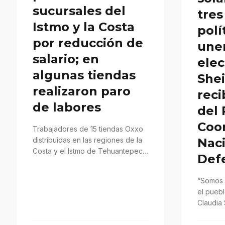
sucursales del
tres
Istmo y la Costa
polí
por reducción de
une
salario; en
elec
algunas tiendas
She
realizaron paro
reci
de labores
del
Coo
Trabajadores de 15 tiendas Oxxo
distribuidas en las regiones de la
Nac
Costa y el Istmo de Tehuantepec
Defe
realizaron una protesta…
“Somos 
el puebl
Claudia