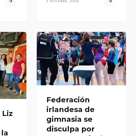
3 OCTUBRE, 2023
Federación
irlandesa de
 Liz
gimnasia se
disculpa por
 la