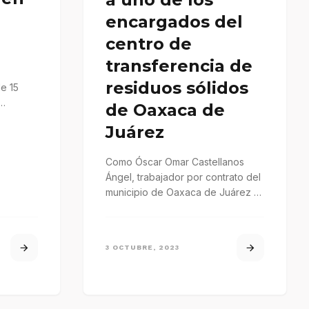
encargados del
centro de
transferencia de
residuos sólidos
de 15
de Oaxaca de
 el
Juárez
Como Óscar Omar Castellanos
Ángel, trabajador por contrato del
municipio de Oaxaca de Juárez y
quien era responsable del
registro…
3 OCTUBRE, 2023