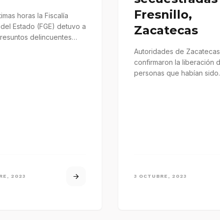
Fresnillo,
timas horas la Fiscalía
 del Estado (FGE) detuvo a
Zacatecas
presuntos delincuentes
dos en la muerte de…
Autoridades de Zacatecas
confirmaron la liberación 
personas que habían sido
privadas de su libertad en
municipio Fresnillo.
RE, 2023
3 OCTUBRE, 2023