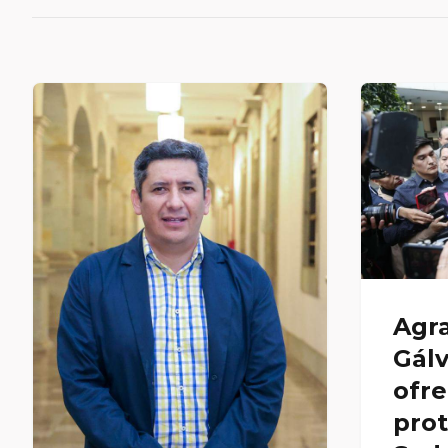
Agra
Gál
ofr
pro