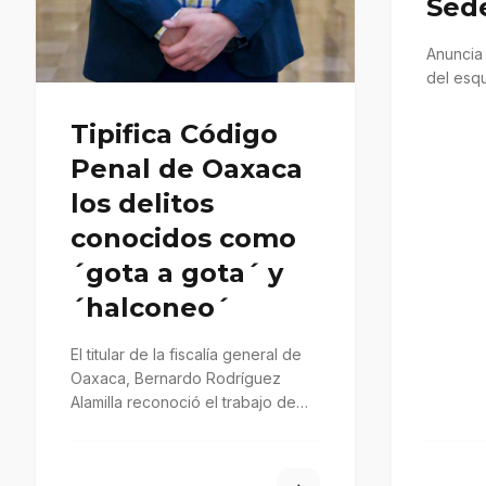
Sed
Anuncia 
del esq
Tipifica Código
Penal de Oaxaca
los delitos
conocidos como
´gota a gota´ y
´halconeo´
El titular de la fiscalía general de
Oaxaca, Bernardo Rodríguez
Alamilla reconoció el trabajo de
quienes integran la LXV
Legislatura…