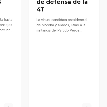
s
de defensa de la
4T
ta hasta
La virtual candidata presidencial
Consejos
de Morena y aliados, llamó a la
 octubre
militancia del Partido Verde
Ecologista de México (PVEM), a…