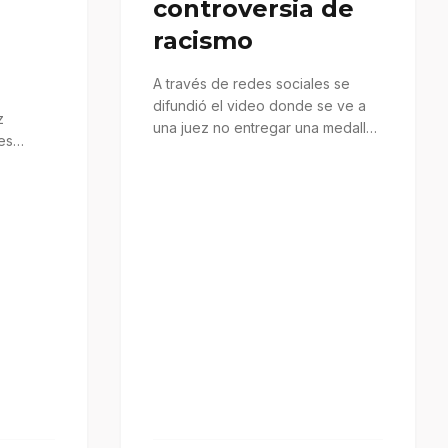
controversia de
racismo
A través de redes sociales se
difundió el video donde se ve a
z
una juez no entregar una medalla
es
de…
s
uienes…