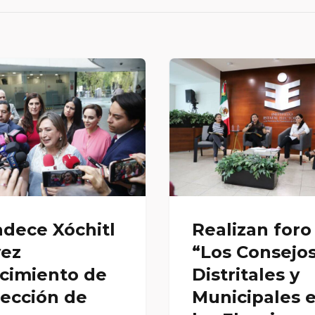
dece Xóchitl
Realizan foro
vez
“Los Consejo
ecimiento de
Distritales y
tección de
Municipales 