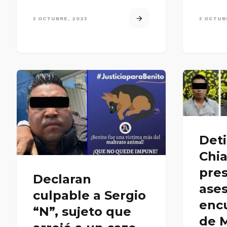
3 OCTUBRE, 2023
3 OCTUB
Det
Chia
pre
Declaran
ases
culpable a Sergio
enc
“N”, sujeto que
de 