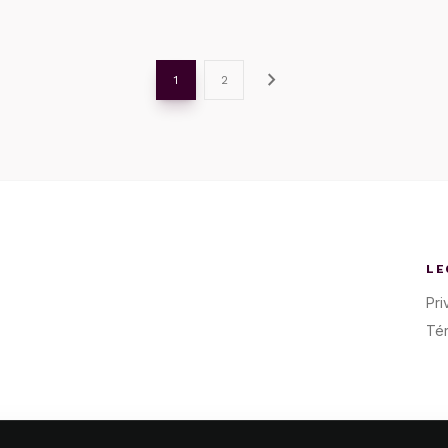
chevron_right
1
2
LE
Pri
Té