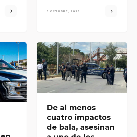
3 OCTUBRE, 2023
De al menos
cuatro impactos
de bala, asesinan
 en
a uno de los