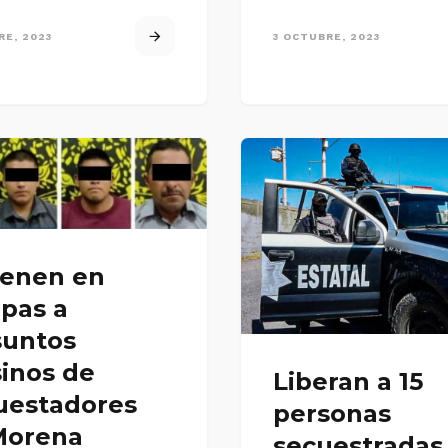
RE, 2023
3 OCTUBRE, 2023
ienen en
pas a
suntos
inos de
Liberan a 15
uestadores
personas
Morena
secuestradas