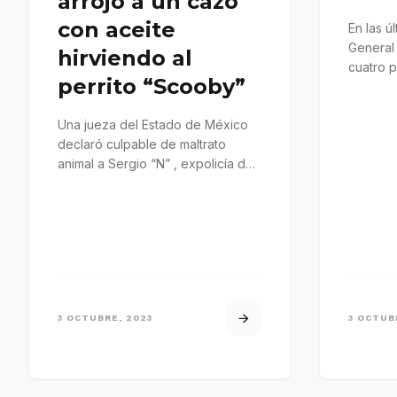
arrojó a un cazo
con aceite
En las úl
General
hirviendo al
cuatro 
perrito “Scooby”
implica
Una jueza del Estado de México
declaró culpable de maltrato
animal a Sergio “N” , expolicía de
la Ciudad de…
3 OCTUBRE, 2023
3 OCTUB