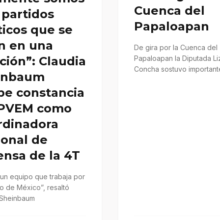
Cuenca del
 partidos
Papaloapan
ticos que se
n en una
De gira por la Cuenca del
Papaloapan la Diputada Li
ción”: Claudia
Concha sostuvo important
inbaum
encuentros con diferente
be constancia
liderazgos priistas, con q
 PVEM como
rdinadora
ional de
nsa de la 4T
un equipo que trabaja por
o de México”, resaltó
 Sheinbaum