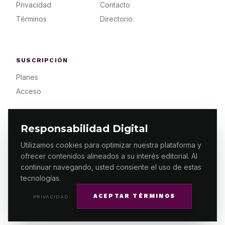
Privacidad
Contacto
Términos
Directorio
SUSCRIPCIÓN
Planes
Acceso
Responsabilidad Digital
Utilizamos cookies para optimizar nuestra plataforma y
ofrecer contenidos alineados a su interés editorial. Al
© 2026 ES PRIMERA MX. ALGUNOS DERECHOS
RESERVADOS / DESIGN
MAKING.MX
continuar navegando, usted consiente el uso de estas
tecnologías.
ACEPTAR TÉRMINOS
PRIVACIDAD