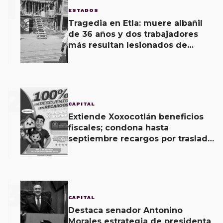
1
ESTADOS
Tragedia en Etla: muere albañil
de 36 años y dos trabajadores
más resultan lesionados de
gravedad al recibir descarga
eléctrica
2
CAPITAL
Extiende Xoxocotlán beneficios
fiscales; condona hasta
septiembre recargos por traslado
de dominio
3
CAPITAL
Destaca senador Antonino
Morales estrategia de presidenta