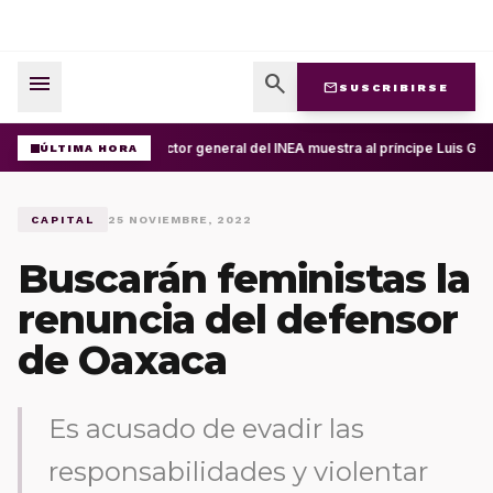
menu
search
mail
SUSCRIBIRSE
Director general del INEA muestra al príncipe Luis Gu
ÚLTIMA HORA
CAPITAL
25 NOVIEMBRE, 2022
Buscarán feministas la
renuncia del defensor
de Oaxaca
Es acusado de evadir las
responsabilidades y violentar