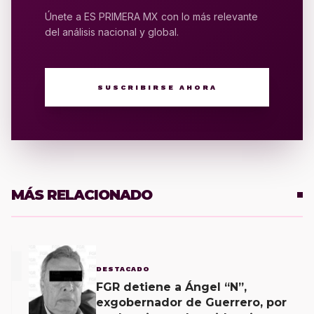
Únete a ES PRIMERA MX con lo más relevante
del análisis nacional y global.
SUSCRIBIRSE AHORA
MÁS RELACIONADO
1
DESTACADO
FGR detiene a Ángel “N”,
exgobernador de Guerrero, por