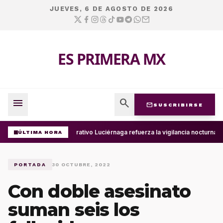
JUEVES, 6 DE AGOSTO DE 2026
ES PRIMERA MX
menu
search
mail
SUSCRIBIRSE
Operativo Luciérnaga refuerza la vigilancia nocturna 
ÚLTIMA HORA
PORTADA
30 OCTUBRE, 2022
Con doble asesinato
suman seis los