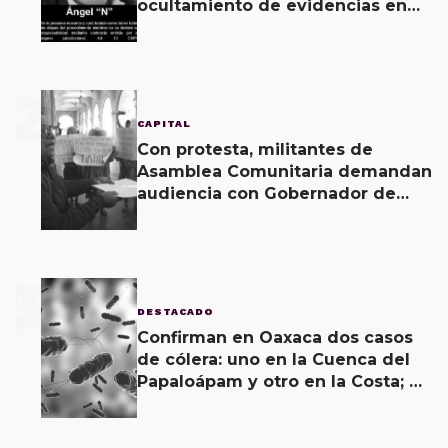
ocultamiento de evidencias en
caso Ayotzinapa
2
CAPITAL
Con protesta, militantes de
Asamblea Comunitaria demandan
audiencia con Gobernador de
Oaxaca
3
DESTACADO
Confirman en Oaxaca dos casos
de cólera: uno en la Cuenca del
Papaloápam y otro en la Costa; el
último corroborado hoy