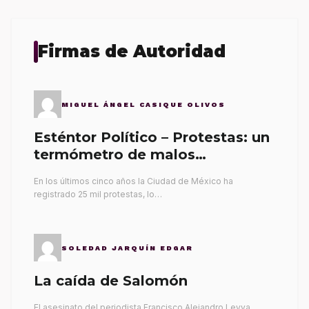
Firmas de Autoridad
MIGUEL ÁNGEL CASIQUE OLIVOS
Esténtor Político – Protestas: un
termómetro de malos
gobernantes
En los últimos cinco años la Ciudad de México ha
registrado 25 mil protestas, lo…
SOLEDAD JARQUÍN EDGAR
La caída de Salomón
El asesinato del periodista Francisco Alejandro Leyva