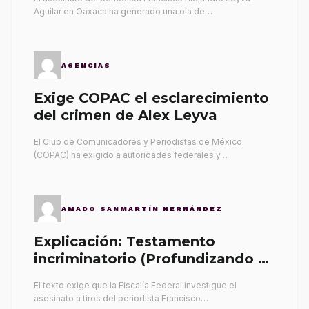
Aguilar en Oaxaca ha generado una ola de…
AGENCIAS
Exige COPAC el esclarecimiento
del crimen de Alex Leyva
El Club de Comunicadores y Periodistas de México
(COPAC) ha exigido a autoridades federales y…
AMADO SANMARTÍN HERNÁNDEZ
Explicación: Testamento
incriminatorio (Profundizando su
propia tumba)
El texto exige que la Fiscalía Federal investigue el
asesinato a tiros del periodista Francisco…