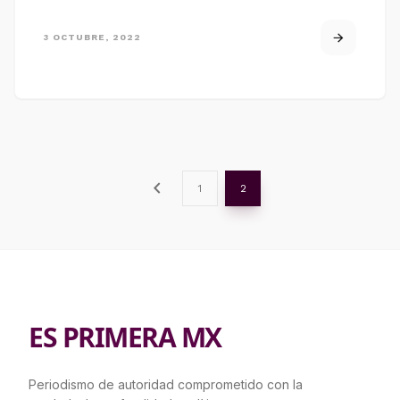
3 OCTUBRE, 2022
chevron_left
1
2
ES PRIMERA MX
Periodismo de autoridad comprometido con la