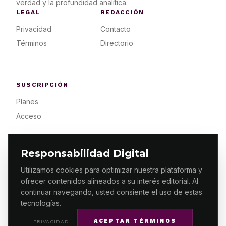
verdad y la profundidad analítica.
LEGAL
REDACCIÓN
Privacidad
Contacto
Términos
Directorio
SUSCRIPCIÓN
Planes
Acceso
Responsabilidad Digital
Utilizamos cookies para optimizar nuestra plataforma y
ofrecer contenidos alineados a su interés editorial. Al
© 2026 ES PRIMERA MX. ALGUNOS DERECHOS
RESERVADOS / DESIGN
MAKING.MX
continuar navegando, usted consiente el uso de estas
tecnologías.
ACEPTAR TÉRMINOS
PRIVACIDAD