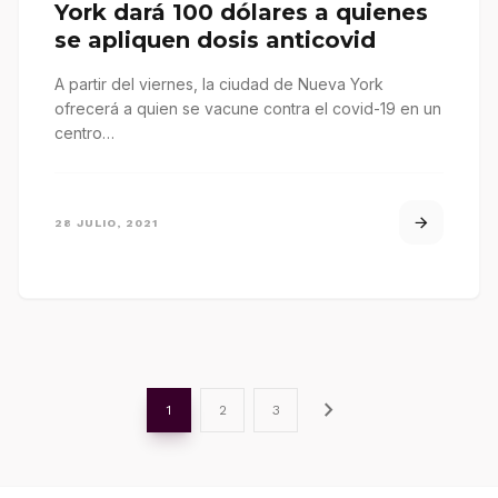
York dará 100 dólares a quienes
se apliquen dosis anticovid
A partir del viernes, la ciudad de Nueva York
ofrecerá a quien se vacune contra el covid-19 en un
centro…
28 JULIO, 2021
chevron_right
1
2
3