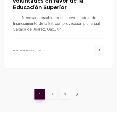
voluntades en favor de la
Educación Superior
· Necesario establecer un nuevo modelo de
financiamiento de la ES, con proyección plurianual
Oaxaca de Juárez, Oax., 04…
4 NOVIEMBRE, 2019
chevron_right
1
2
3