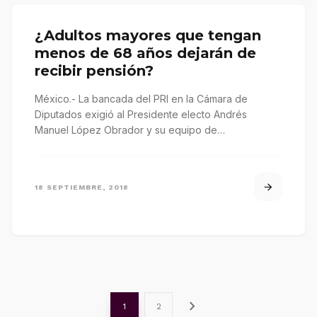
¿Adultos mayores que tengan
menos de 68 años dejarán de
recibir pensión?
México.- La bancada del PRI en la Cámara de
Diputados exigió al Presidente electo Andrés
Manuel López Obrador y su equipo de
transición que no…
18 SEPTIEMBRE, 2018
chevron_right
1
2