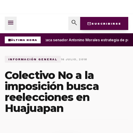
menu
search
mail
SUSCRIBIRSE
Destaca senador Antonino Morales estrategia de pres
ÚLTIMA HORA
INFORMACIÓN GENERAL
16 JULIO, 2018
Colectivo No a la
imposición busca
reelecciones en
Huajuapan