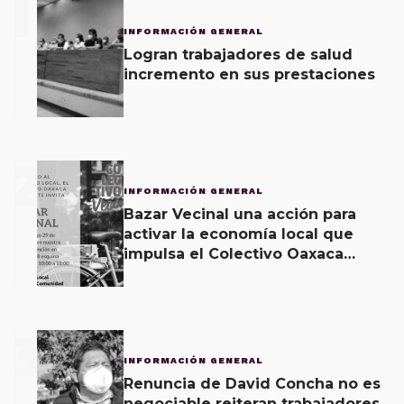
1
INFORMACIÓN GENERAL
Logran trabajadores de salud
incremento en sus prestaciones
2
INFORMACIÓN GENERAL
Bazar Vecinal una acción para
activar la economía local que
impulsa el Colectivo Oaxaca
Vecinal
3
INFORMACIÓN GENERAL
Renuncia de David Concha no es
negociable reiteran trabajadores