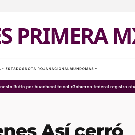
ES PRIMERA M
expand_more
expand_more
S
ESTADOS
NOTA ROJA
NACIONAL
MUNDO
MÁS
to Ruffo por huachicol fiscal •
Gobierno federal registra ofic
nes Así cerró