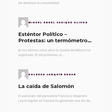
Se destruye la comunalidad
MIGUEL ÁNGEL CASIQUE OLIVOS
Esténtor Político –
Protestas: un termómetro
de malos gobernantes
En los últimos cinco años la Ciudad de México ha
registrado 25 mil protestas, lo…
SOLEDAD JARQUÍN EDGAR
La caída de Salomón
El asesinato del periodista Francisco Alejandro
Leyva Aguilar en Oaxaca ha generado una ola de…