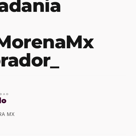
dadanía
oMorenaMx
rador_
IDAD
do
ERA MX