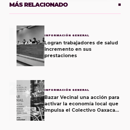
MÁS RELACIONADO
1
INFORMACIÓN GENERAL
Logran trabajadores de salud
incremento en sus
prestaciones
2
INFORMACIÓN GENERAL
Bazar Vecinal una acción para
activar la economía local que
impulsa el Colectivo Oaxaca
Vecinal