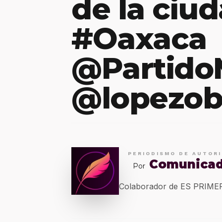
de la ciu
#Oaxaca
@Partid
@lopezob
PERIODISMO DE AUTOR
Comunica
Por
Colaborador de ES PRIM