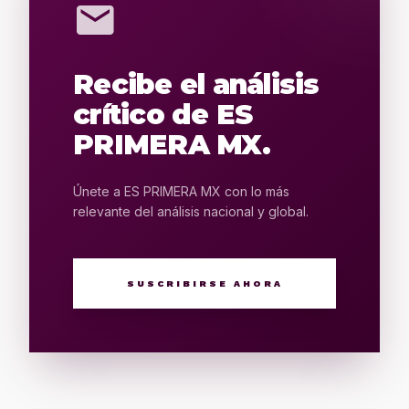
mail
Recibe el análisis
crítico de ES
PRIMERA MX.
Únete a ES PRIMERA MX con lo más
relevante del análisis nacional y global.
SUSCRIBIRSE AHORA