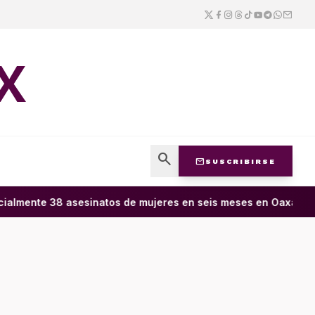
X
search
mail
SUSCRIBIRSE
ialmente 38 asesinatos de mujeres en seis meses en Oaxaca; 11