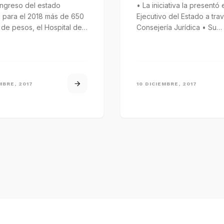
ngreso del estado
• La iniciativa la presentó 
á para el 2018 más de 650
Ejecutivo del Estado a tra
 de pesos, el Hospital de
Consejería Jurídica • Su
aprobación sería inconstit
…
MBRE, 2017
10 DICIEMBRE, 2017