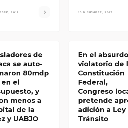
de…
MBRE, 2017
10 DICIEMBRE, 2017
sladores de
En el absurdo
ca se auto-
violatorio de 
gnaron 80mdp
Constitución
 en el
Federal,
upuesto, y
Congreso loc
ron menos a
pretende apr
ital de la
adición a Ley
ez y UABJO
Tránsito