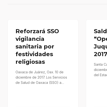
Reforzará SSO
Sald
vigilancia
“Op
sanitaria por
Juq
festividades
201
religiosas
Santa Ca
diciembr
Oaxaca de Juárez, Oax. 10 de
del Esta
diciembre de 2017. Los Servicios
Coordin
de Salud de Oaxaca (SSO) a
través de la…