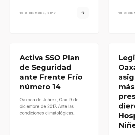
10 DICIEMBRE, 2017
10 DICIE
Activa SSO Plan
Legi
de Seguridad
Oaxa
ante Frente Frío
asi
número 14
más
pres
Oaxaca de Juárez, Oax. 9 de
die
diciembre de 2017. Ante las
condiciones climatológicas
Hosp
registradas en las últimas 24
Niñ
horas,por la…