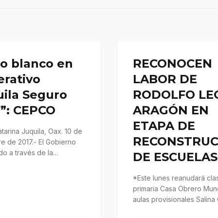
o blanco en
RECONOCEN
erativo
LABOR DE
uila Seguro
RODOLFO LE
7”: CEPCO
ARAGÓN EN
ETAPA DE
tarina Juquila, Oax. 10 de
RECONSTRUC
e de 2017.- El Gobierno
do a través de la
DE ESCUELAS
ación Estatal de…
*Este lunes reanudará cla
primaria Casa Obrero Mund
aulas provisionales Salina
Oaxaca. 10 Diciembre 2017