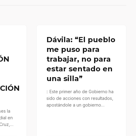
Dávila: “El pueblo
me puso para
ÓN
trabajar, no para
estar sentado en
una silla”
CIÓN
:: Este primer año de Gobierno ha
sido de acciones con resultados,
apostándole a un gobierno
ses la
diferente que ha tenido…
ial en
 Cruz,
. Dentro