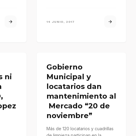
Tropical “Beatriz”, la…
14 JUNIO, 2017
Gobierno
 ni
Municipal y
a
locatarios dan
,
mantenimiento al
opez
Mercado “20 de
noviembre”
Más de 120 locatarios y cuadrillas
de limpieza participan en la