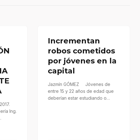
Incrementan
ÓN
robos cometidos
por jóvenes en la
IA
capital
TE
Jazmín GÓMEZ Jóvenes de
A
entre 15 y 22 años de edad que
deberían estar estudiando o
2017.
trabajando son…
ería Ing.
olfo…