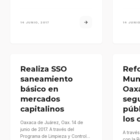
…
contra…
14 JUNIO, 2017
14 JUNIO
Realiza SSO
Ref
saneamiento
Muni
básico en
Oaxa
mercados
seg
capitalinos
públ
los 
Oaxaca de Juárez, Oax. 14 de
junio de 2017. A través del
A través
Programa de Limpieza y Control
con la 