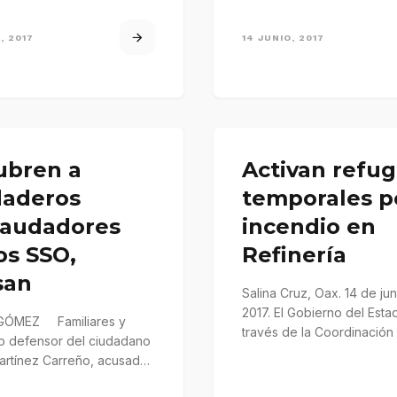
, 2017
14 JUNIO, 2017
ubren a
Activan refug
daderos
temporales p
raudadores
incendio en
os SSO,
Refinería
san
Salina Cruz, Oax. 14 de ju
2017. El Gobierno del Esta
 GÓMEZ Familiares y
través de la Coordinación 
 defensor del ciudadano
de Protección…
artínez Carreño, acusado
ito de fraude maquinado