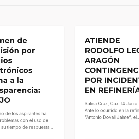
men de
ATIENDE
isión por
RODOLFO LE
ios
ARAGÓN
trónicos
CONTINGENC
a a la
POR INCIDEN
sparencia:
EN REFINERÍ
JO
Salina Cruz, Oax. 14 Junio 
Ante lo ocurrido en la refin
o de los aspirantes ha
“Antonio Dovali Jaime”, el
problemas con el uso de
Presidente municipal Rod
; su tiempo de respuesta
or y…