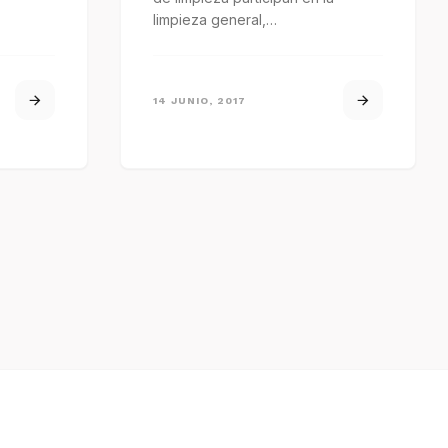
limpieza general,
descacharrización y fumigación,
para evitar la proliferación…
14 JUNIO, 2017