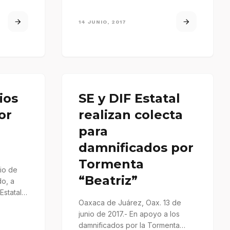
14 JUNIO, 2017
ios
SE y DIF Estatal
or
realizan colecta
para
damnificados por
Tormenta
nio de
“Beatriz”
do, a
Estatal
Oaxaca de Juárez, Oax. 13 de
junio de 2017.- En apoyo a los
damnificados por la Tormenta