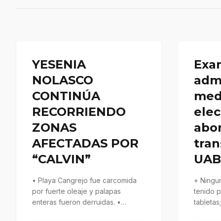
YESENIA
Exa
NOLASCO
adm
CONTINÚA
med
RECORRIENDO
elec
ZONAS
abon
AFECTADAS POR
tran
“CALVIN”
UAB
• Playa Cangrejo fue carcomida
+ Ningun
por fuerte oleaje y palapas
tenido 
enteras fueron derruidas. •
tabletas
Acompañada del Delegado
fue men