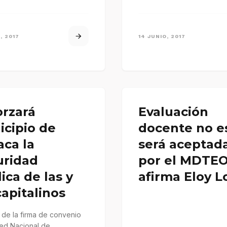
, 2017
14 JUNIO, 2017
orzará
Evaluación
cipio de
docente no es
ca la
será aceptad
uridad
por el MDTEO
ica de las y
afirma Eloy L
capitalinos
 de la firma de convenio
Red Nacional de