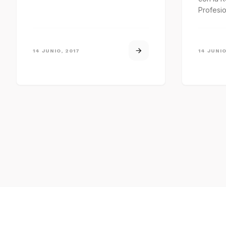
de Plagas, los…
Profesi
Pública,
busca…
14 JUNIO, 2017
14 JUNIO