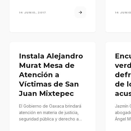
Federal de la…
14 JUNIO, 2017
14 JUNIO
Instala Alejandro
Enc
Murat Mesa de
ver
Atención a
def
Víctimas de San
de l
Juan Mixtepec
acu
El Gobierno de Oaxaca brindará
Jazmín
atención en materia de justicia,
abogado
seguridad pública y derecho a
Ángel M
víctimas. Oaxaca de Juárez, Oax.
del del